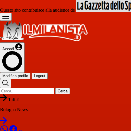
Questo sito contribuisce alla audience de
Accedi
Modifica profilo
Logout
Cerca
1
di
2
Bologna News