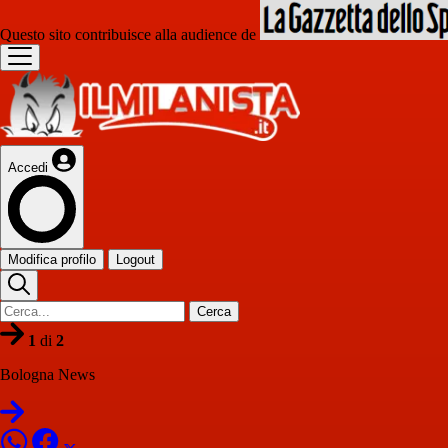
Questo sito contribuisce alla audience de
Accedi
Modifica profilo
Logout
Cerca
1
di
2
Bologna News