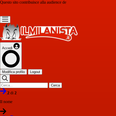
Questo sito contribuisce alla audience de
Accedi
Modifica profilo
Logout
Cerca
2
di
2
Il nome