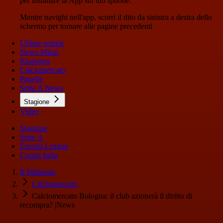
per installare la App sul tuo Iphone.
Mentre navighi nell'app, scorri il dito da sinistra a destra dello
schermo per tornare alle pagine precedenti
Ultime notizie
News Milan
Rassegna
Calciomercato
Pagelle
Serie A News
Stagione
Video
Stagione
Serie A
Europa League
Coppa Italia
Il Milanista
Calciomercato
Calciomercato Bologna: il club azionerà il diritto di
recompra? |News