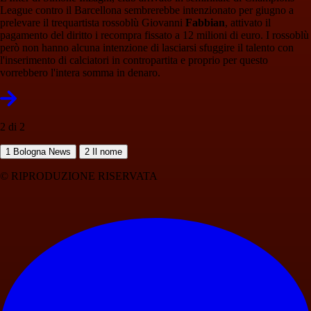
League contro il Barcellona sembrerebbe intenzionato per giugno a
prelevare il trequartista rossoblù Giovanni
Fabbian
, attivato il
pagamento del diritto i recompra fissato a 12 milioni di euro. I rossoblù
però non hanno alcuna intenzione di lasciarsi sfuggire il talento con
l'inserimento di calciatori in contropartita e proprio per questo
vorrebbero l'intera somma in denaro.
2 di 2
1
Bologna News
2
Il nome
© RIPRODUZIONE RISERVATA