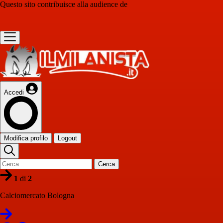
Questo sito contribuisce alla audience de
Accedi
Modifica profilo
Logout
Cerca
1
di
2
Calciomercato Bologna