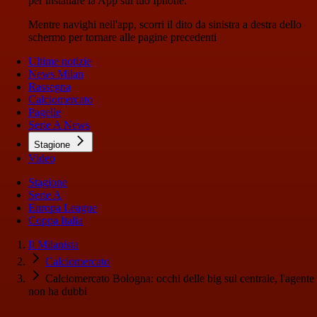
per installare la App sul tuo Iphone.
Mentre navighi nell'app, scorri il dito da sinistra a destra dello
schermo per tornare alle pagine precedenti
Ultime notizie
News Milan
Rassegna
Calciomercato
Pagelle
Serie A News
Stagione
Video
Stagione
Serie A
Europa League
Coppa Italia
Il Milanista
Calciomercato
Calciomercato Bologna: occhi delle big sul centrale, l'agente
non ha dubbi