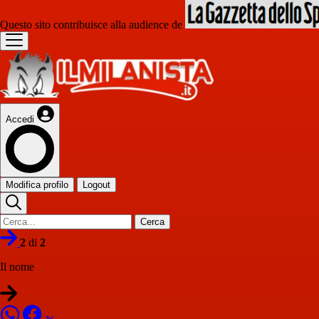
Questo sito contribuisce alla audience de
Accedi
Modifica profilo
Logout
Cerca
2
di
2
Il nome