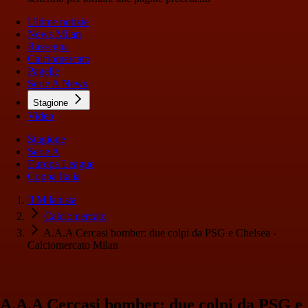
Ultime notizie
News Milan
Rassegna
Calciomercato
Pagelle
Serie A News
Stagione
Video
Stagione
Serie A
Europa League
Coppa Italia
Il Milanista
Calciomercato
A.A.A Cercasi bomber: due colpi da PSG e Chelsea -
Calciomercato Milan
A.A.A Cercasi bomber: due colpi da PSG e