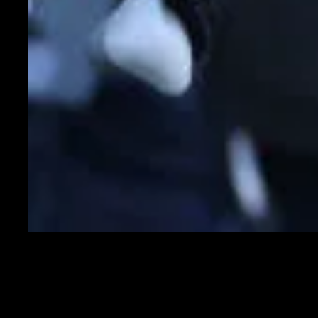
Ruben Amorim
La dirigenza vuole assicurarsi un nove di assoluto spessore che possa
eliminare i brutti ricordi dell'ultimo decennio eccezion fatta per Olivier
Giroud. Tanti i nomi messi sotto osservazione e tra questi sembra
esserci anche quello di un vero e proprio fenomeno del calcio
Mondiale.
I profili in pole position
sembrano arrivare dall'Europa che