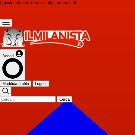
Questo sito contribuisce alla audience de
Accedi
Modifica profilo
Logout
Cerca