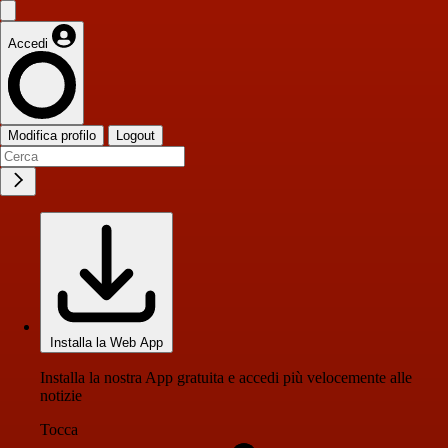
Accedi
Modifica profilo
Logout
Installa la Web App
Installa la nostra App gratuita e accedi più velocemente alle
notizie
Tocca