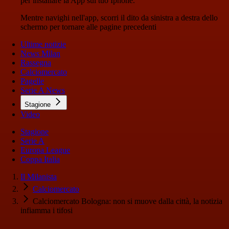
per installare la App sul tuo Iphone.
Mentre navighi nell'app, scorri il dito da sinistra a destra dello
schermo per tornare alle pagine precedenti
Ultime notizie
News Milan
Rassegna
Calciomercato
Pagelle
Serie A News
Stagione
Video
Stagione
Serie A
Europa League
Coppa Italia
Il Milanista
Calciomercato
Calciomercato Bologna: non si muove dalla città, la notizia
infiamma i tifosi