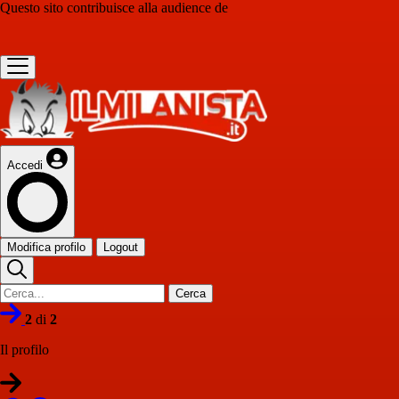
Questo sito contribuisce alla audience de
Accedi
Modifica profilo
Logout
Cerca
2
di
2
Il profilo