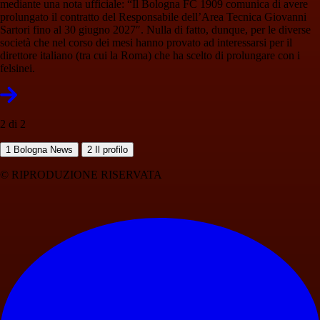
mediante una nota ufficiale: “Il Bologna FC 1909 comunica di avere
prolungato il contratto del Responsabile dell’Area Tecnica Giovanni
Sartori fino al 30 giugno 2027″. Nulla di fatto, dunque, per le diverse
società che nel corso dei mesi hanno provato ad interessarsi per il
direttore italiano (tra cui la Roma) che ha scelto di prolungare con i
felsinei.
2 di 2
1
Bologna News
2
Il profilo
© RIPRODUZIONE RISERVATA