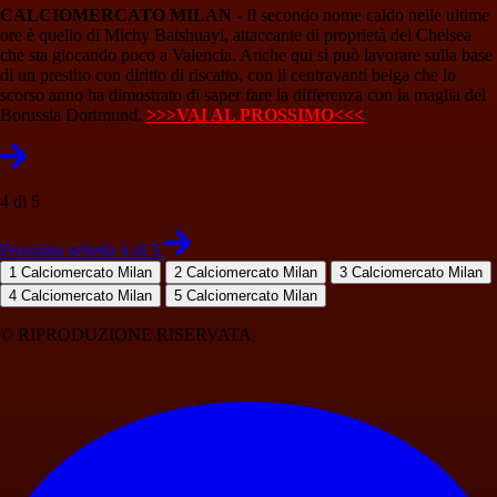
CALCIOMERCATO MILAN -
Il secondo nome caldo nelle ultime
ore è quello di Michy Batshuayi, attaccante di proprietà del Chelsea
che sta giocando poco a Valencia. Anche qui si può lavorare sulla base
di un prestito con diritto di riscatto, con il centravanti belga che lo
scorso anno ha dimostrato di saper fare la differenza con la maglia del
Borussia Dortmund.
>>>VAI AL PROSSIMO<<<
4 di 5
Prossima scheda 4 di 5
1
Calciomercato Milan
2
Calciomercato Milan
3
Calciomercato Milan
4
Calciomercato Milan
5
Calciomercato Milan
© RIPRODUZIONE RISERVATA