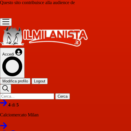
Questo sito contribuisce alla audience de
Accedi
Modifica profilo
Logout
Cerca
4
di
5
Calciomercato Milan