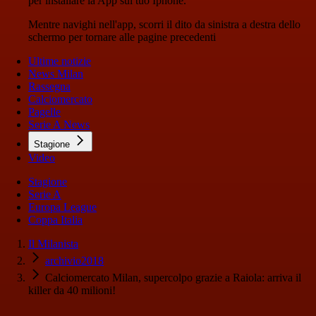
per installare la App sul tuo Iphone.
Mentre navighi nell'app, scorri il dito da sinistra a destra dello
schermo per tornare alle pagine precedenti
Ultime notizie
News Milan
Rassegna
Calciomercato
Pagelle
Serie A News
Stagione
Video
Stagione
Serie A
Europa League
Coppa Italia
Il Milanista
archivio2018
Calciomercato Milan, supercolpo grazie a Raiola: arriva il
killer da 40 milioni!