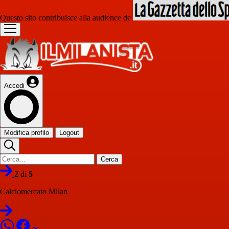
Questo sito contribuisce alla audience de
Accedi
Modifica profilo
Logout
Cerca
2
di
5
Calciomercato Milan