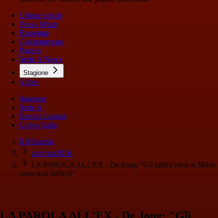
Ultime notizie
News Milan
Rassegna
Calciomercato
Pagelle
Serie A News
Stagione
Video
Stagione
Serie A
Europa League
Coppa Italia
Il Milanista
archivio2016
LA PAROLA ALL'EX - De Jong: "Gli ultimi mesi al Milan
sono stati difficili"
LA PAROLA ALL'EX - De Jong: "Gli