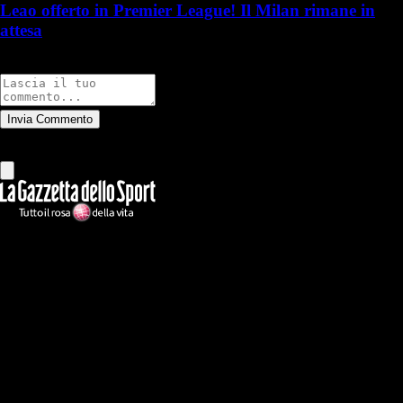
Leao offerto in Premier League! Il Milan rimane in
attesa
Commenti
Invia Commento
Tutti
Leggi altri commenti
Ilmilanista.it
Testata giornalistica autorizzazione tribunale di Roma iscritta con il
n°78 con delibera del 12/04/2018. Direttore Responsabile: Stefano
Benedetti
Il sito IlMilanista.it di titolarità di Geo Editrice S.r.l. con sede in Roma,
via Bomarzo 34, C.F./PI 09724341004, è affiliato al network Gazzanet
di RCS Mediagroup S.p.a.. Unico responsabile dei contenuti (testi,
foto, video e grafiche) è Geo Editrice; per ogni comunicazione avente