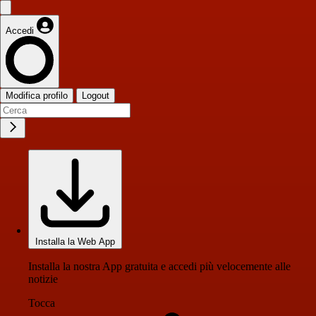
Accedi
Modifica profilo
Logout
Installa la Web App
Installa la nostra App gratuita e accedi più velocemente alle
notizie
Tocca