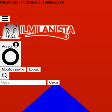
Questo sito contribuisce alla audience de
Accedi
Modifica profilo
Logout
Cerca