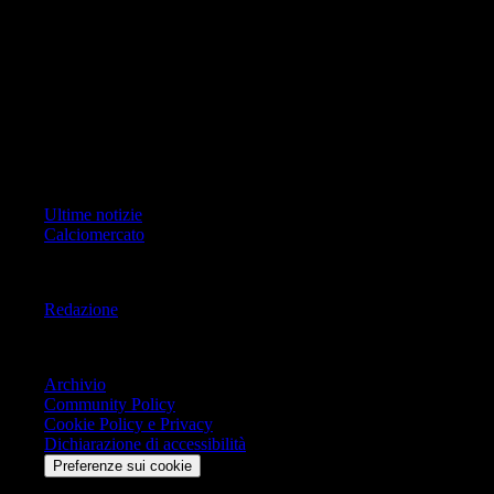
ad oggetto i contenuti del Sito scrivere a info@geoeditrice.it
Pagina non ufficiale, non autorizzata o connessa a Associazione Calcio
Milan S.p.A. I marchi MILAN e AC MILAN sono di esclusiva
proprietà di Associazione Calcio Milan S.p.A..
Copyright Copyright 2021-2026 © IlMilanista.it & Geo Editrice S.r.l |
Tutti i diritti riservati.
Primo Piano
Ultime notizie
Calciomercato
Informazioni
Redazione
Trasparenza
Archivio
Community Policy
Cookie Policy e Privacy
Dichiarazione di accessibilità
Preferenze sui cookie