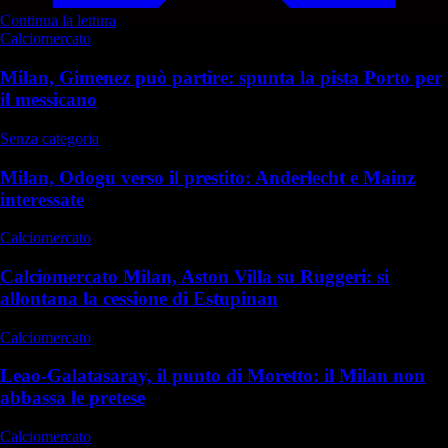
Continua la lettura
Calciomercato
Milan, Gimenez può partire: spunta la pista Porto per
il messicano
Senza categoria
Milan, Odogu verso il prestito: Anderlecht e Mainz
interessate
Calciomercato
Calciomercato Milan, Aston Villa su Ruggeri: si
allontana la cessione di Estupinan
Calciomercato
Leao-Galatasaray, il punto di Moretto: il Milan non
abbassa le pretese
Calciomercato