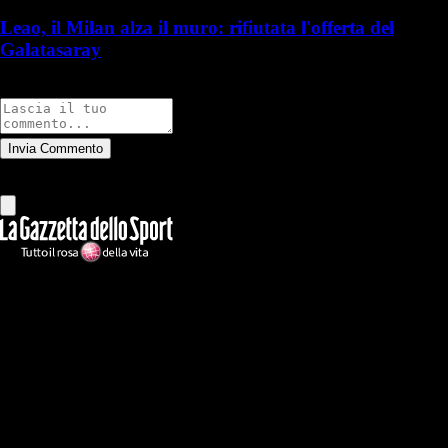
Leao, il Milan alza il muro: rifiutata l'offerta del
Galatasaray
Commenti
Invia Commento
Tutti
Leggi altri commenti
Ilmilanista.it
Testata giornalistica autorizzazione tribunale di Roma iscritta con il
n°78 con delibera del 12/04/2018. Direttore Responsabile: Stefano
Benedetti
Il sito IlMilanista.it di titolarità di Geo Editrice S.r.l. con sede in Roma,
via Bomarzo 34, C.F./PI 09724341004, è affiliato al network Gazzanet
di RCS Mediagroup S.p.a.. Unico responsabile dei contenuti (testi,