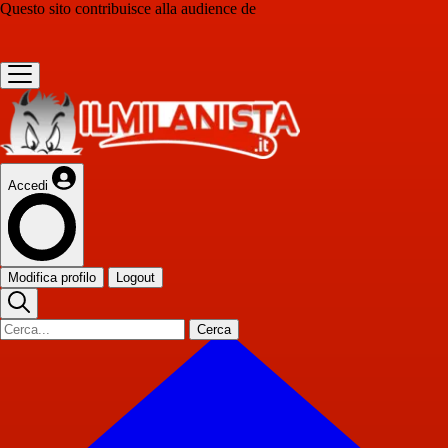
Questo sito contribuisce alla audience de
Accedi
Modifica profilo
Logout
Cerca