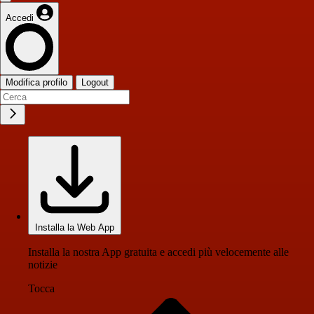
Accedi
Modifica profilo
Logout
Installa la Web App
Installa la nostra App gratuita e accedi più velocemente alle
notizie
Tocca