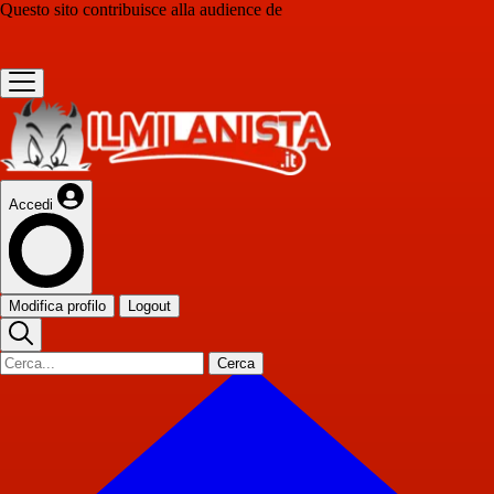
Questo sito contribuisce alla audience de
Accedi
Modifica profilo
Logout
Cerca