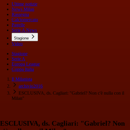
Ultime notizie
News Milan
Rassegna
Calciomercato
Pagelle
Serie A News
Stagione
Video
Stagione
Serie A
Europa League
Coppa Italia
Il Milanista
archivio2016
ESCLUSIVA, ds. Cagliari: "Gabriel? Non c'è nulla con il
Milan"
ESCLUSIVA, ds. Cagliari: "Gabriel? Non