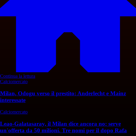
Continua la lettura
Calciomercato
Milan, Odogu verso il prestito: Anderlecht e Mainz
interessate
Calciomercato
Leao-Galatasaray, il Milan dice ancora no: serve
un'offerta da 50 milioni. Tre nomi per il dopo Rafa