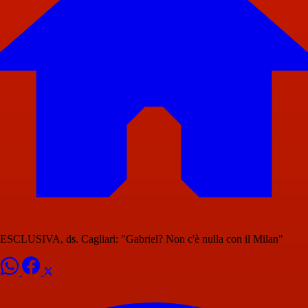
ESCLUSIVA, ds. Cagliari: "Gabriel? Non c'è nulla con il Milan"