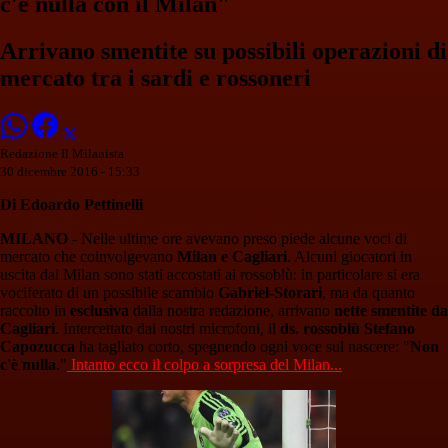
c'è nulla con il Milan"
Arrivano smentite su possibili operazioni di
mercato tra i sardi e rossoneri
Redazione Il Milanista
30 dicembre 2016 - 15:33
Di Edoardo Pettinelli
MILANO
- Nelle ultime ore avevano preso piede alcune voci di
mercato che coinvolgevano
Milan e Cagliari
. Alcuni giocatori in
uscita dal Milan sono stati accostati ai rossoblù: in particolare si era
vociferato di un possibile scambio
Gabriel-Storari
, ma da quanto
raccolto in
esclusiva
dalla nostra redazione, arrivano
nette smentite da
Cagliari
. Intercettato dai nostri microfoni, il
ds. rossoblù Stefano
Capozucca
ha tagliato corto, spegnendo ogni voce sul nascere: "
Non
c'è nulla
."
Intanto ecco il colpo a sorpresa del Milan...