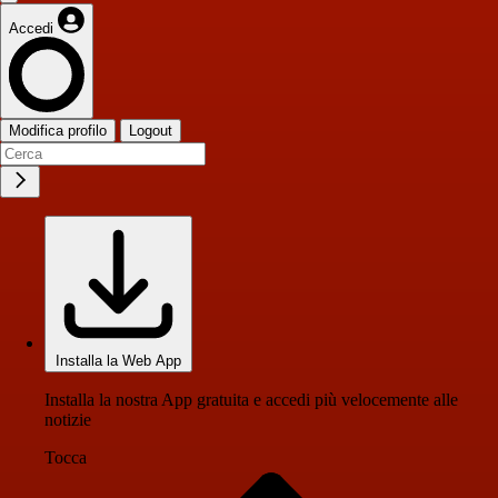
Accedi
Modifica profilo
Logout
Installa la Web App
Installa la nostra App gratuita e accedi più velocemente alle
notizie
Tocca