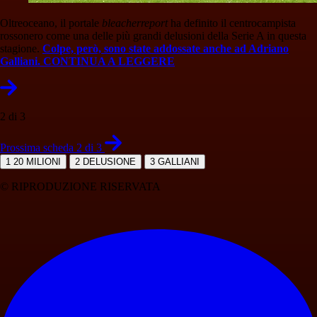
Oltreoceano, il portale
bleacherreport
ha definito il centrocampista
rossonero come una delle più grandi delusioni della Serie A in questa
stagione.
Colpe, però, sono state addossate anche ad Adriano
Galliani. CONTINUA A LEGGERE
2 di 3
Prossima scheda 2 di 3
1
20 MILIONI
2
DELUSIONE
3
GALLIANI
© RIPRODUZIONE RISERVATA