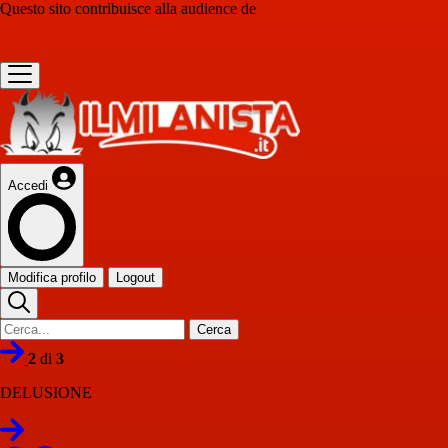
Questo sito contribuisce alla audience de
Accedi
Modifica profilo
Logout
Cerca
2
di
3
DELUSIONE