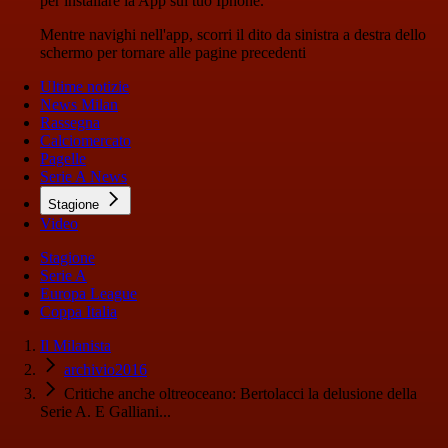
per installare la App sul tuo Iphone.
Mentre navighi nell'app, scorri il dito da sinistra a destra dello
schermo per tornare alle pagine precedenti
Ultime notizie
News Milan
Rassegna
Calciomercato
Pagelle
Serie A News
Stagione
Video
Stagione
Serie A
Europa League
Coppa Italia
Il Milanista
archivio2016
Critiche anche oltreoceano: Bertolacci la delusione della
Serie A. E Galliani...