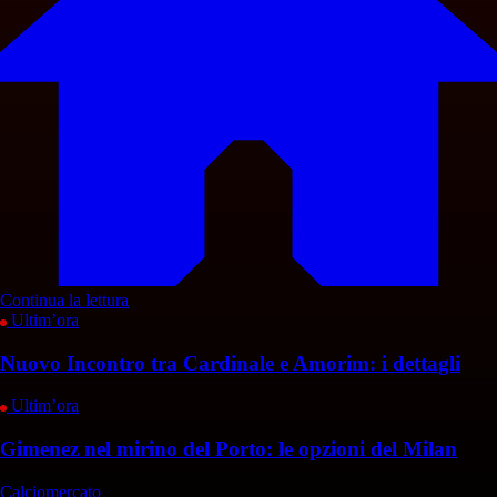
Continua la lettura
Ultim’ora
Nuovo Incontro tra Cardinale e Amorim: i dettagli
Ultim’ora
Gimenez nel mirino del Porto: le opzioni del Milan
Calciomercato