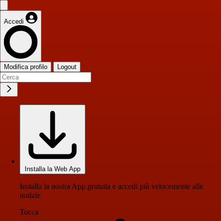
Accedi
Modifica profilo
Logout
Installa la Web App
Installa la nostra App gratuita e accedi più velocemente alle
notizie
Tocca