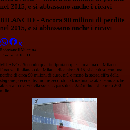
nel 2015, e si abbassano anche i ricavi
BILANCIO - Ancora 90 milioni di perdite
nel 2015, e si abbassano anche i ricavi
Redazione Il Milanista
17 marzo 2016 - 11:00
MILANO - Secondo quanto riportato questa mattina da Milano
Finanza, il bilancio del Milan a dicembre 2015, si è chiuso con una
perdita di circa 90 milioni di euro, più o meno la stessa cifra della
stagione precedente. Inoltre secondo calcioefinanza.it, si sono anche
abbassati i ricavi della società, passati da 222 milioni di euro a 200
milioni.