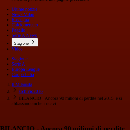
Ultime notizie
News Milan
Rassegna
Calciomercato
Pagelle
Serie A News
Stagione
Video
Stagione
Serie A
Europa League
Coppa Italia
Il Milanista
archivio2016
BILANCIO - Ancora 90 milioni di perdite nel 2015, e si
abbassano anche i ricavi
BILANCIO - Ancora 90 milioni di perdite