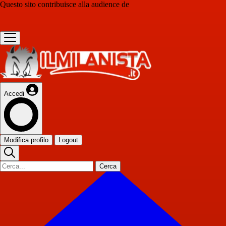
Questo sito contribuisce alla audience de
Accedi
Modifica profilo
Logout
Cerca