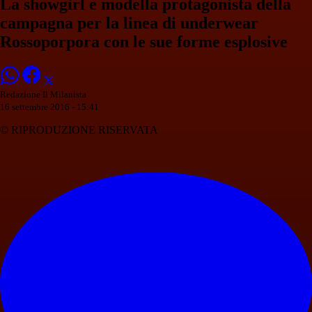
La showgirl e modella protagonista della
campagna per la linea di underwear
Rossoporpora con le sue forme esplosive
Redazione Il Milanista
16 settembre 2016 - 15:41
© RIPRODUZIONE RISERVATA