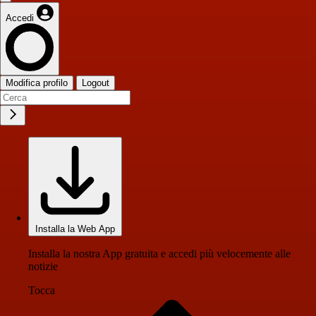
Accedi
Modifica profilo
Logout
Installa la Web App
Installa la nostra App gratuita e accedi più velocemente alle
notizie
Tocca