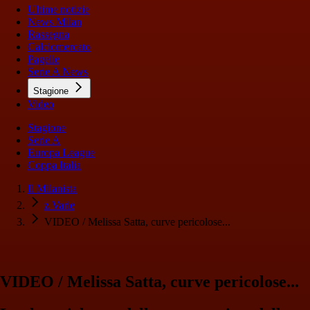
Ultime notizie
News Milan
Rassegna
Calciomercato
Pagelle
Serie A News
Stagione
Video
Stagione
Serie A
Europa League
Coppa Italia
Il Milanista
z Varie
VIDEO / Melissa Satta, curve pericolose...
VIDEO / Melissa Satta, curve pericolose...