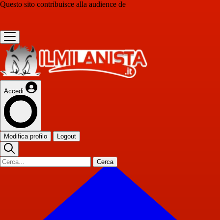
Questo sito contribuisce alla audience de
Accedi
Modifica profilo
Logout
Cerca