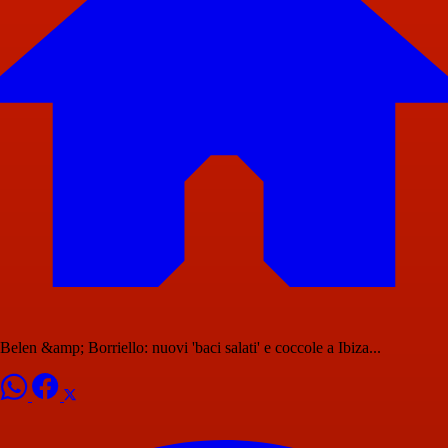
Belen &amp; Borriello: nuovi 'baci salati' e coccole a Ibiza...