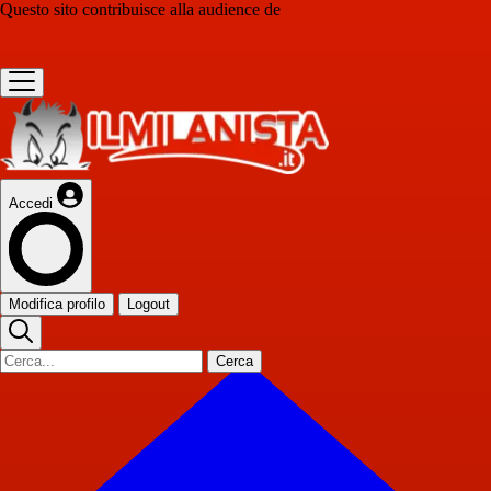
Questo sito contribuisce alla audience de
Accedi
Modifica profilo
Logout
Cerca