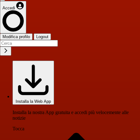
Accedi
Modifica profilo
Logout
Installa la Web App
Installa la nostra App gratuita e accedi più velocemente alle
notizie
Tocca