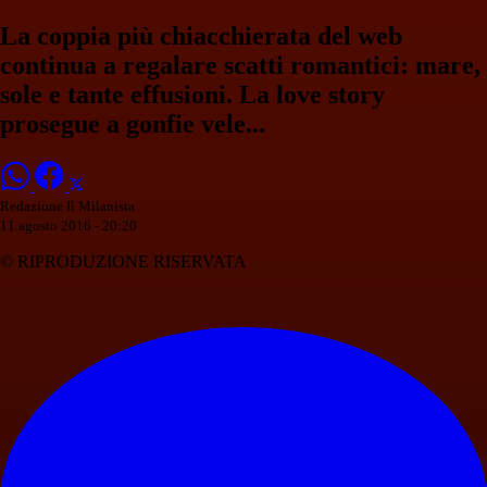
La coppia più chiacchierata del web
continua a regalare scatti romantici: mare,
sole e tante effusioni. La love story
prosegue a gonfie vele...
Redazione Il Milanista
11 agosto 2016 - 20:20
© RIPRODUZIONE RISERVATA