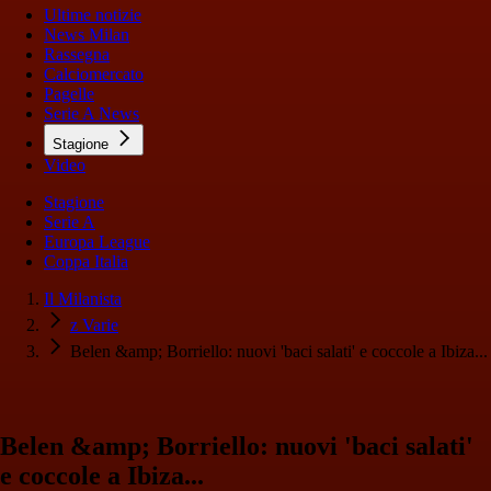
Ultime notizie
News Milan
Rassegna
Calciomercato
Pagelle
Serie A News
Stagione
Video
Stagione
Serie A
Europa League
Coppa Italia
Il Milanista
z Varie
Belen &amp; Borriello: nuovi 'baci salati' e coccole a Ibiza...
Belen &amp; Borriello: nuovi 'baci salati'
e coccole a Ibiza...