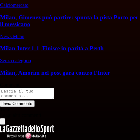
Calciomercato
Milan, Gimenez può partire: spunta la pista Porto per
il messicano
News Milan
Milan-Inter 1-1| Finisce in parità a Perth
Senza categoria
Milan, Amorim nel post gara contro l’Inter
Commenti
Invia Commento
Tutti
Leggi altri commenti