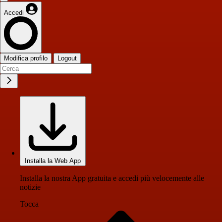
Accedi
Modifica profilo
Logout
Installa la Web App
Installa la nostra App gratuita e accedi più velocemente alle
notizie
Tocca