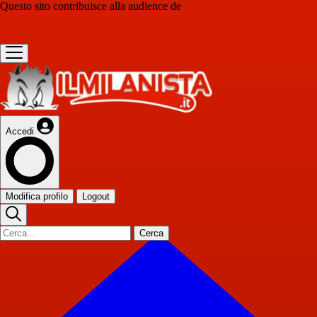
Questo sito contribuisce alla audience de
Accedi
Modifica profilo
Logout
Cerca