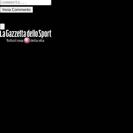
Invia Commento
Tutti
Leggi altri commenti
Ilmilanista.it
Testata giornalistica autorizzazione tribunale di Roma iscritta con il
n°78 con delibera del 12/04/2018. Direttore Responsabile: Stefano
Benedetti
Il sito IlMilanista.it di titolarità di Geo Editrice S.r.l. con sede in Roma,
via Bomarzo 34, C.F./PI 09724341004, è affiliato al network Gazzanet
di RCS Mediagroup S.p.a.. Unico responsabile dei contenuti (testi,
foto, video e grafiche) è Geo Editrice; per ogni comunicazione avente
ad oggetto i contenuti del Sito scrivere a info@geoeditrice.it
Pagina non ufficiale, non autorizzata o connessa a Associazione Calcio
Milan S.p.A. I marchi MILAN e AC MILAN sono di esclusiva
proprietà di Associazione Calcio Milan S.p.A..