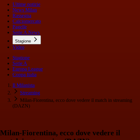
Ultime notizie
News Milan
Rassegna
Calciomercato
Pagelle
Serie A News
Stagione
Video
Stagione
Serie A
Europa League
Coppa Italia
Il Milanista
Streaming
Milan-Fiorentina, ecco dove vedere il match in streaming
(DAZN)
Milan-Fiorentina, ecco dove vedere il