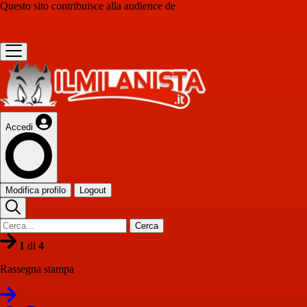
Questo sito contribuisce alla audience de
Accedi
Modifica profilo
Logout
Cerca
1
di
4
Rassegna stampa