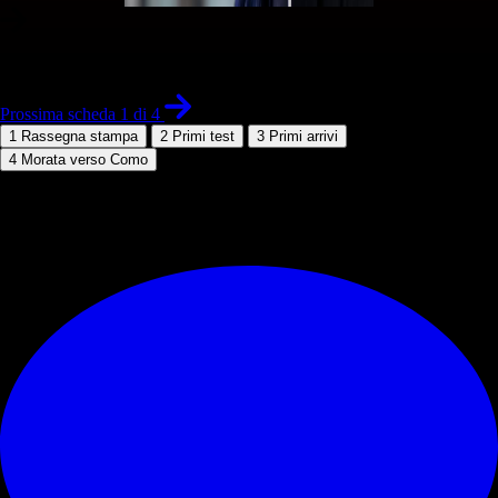
1 di 4
Prossima scheda 1 di 4
1
Rassegna stampa
2
Primi test
3
Primi arrivi
4
Morata verso Como
© RIPRODUZIONE RISERVATA