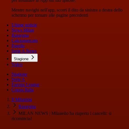
per installare la App sul tuo Iphone.
Mentre navighi nell'app, scorri il dito da sinistra a destra dello
schermo per tornare alle pagine precedenti
Ultime notizie
News Milan
Rassegna
Calciomercato
Pagelle
Serie A News
Stagione
Video
Stagione
Serie A
Europa League
Coppa Italia
Il Milanista
Rassegna
MILAN NEWS | Milanello ha riaperto i cancelli: si
ricomincia!