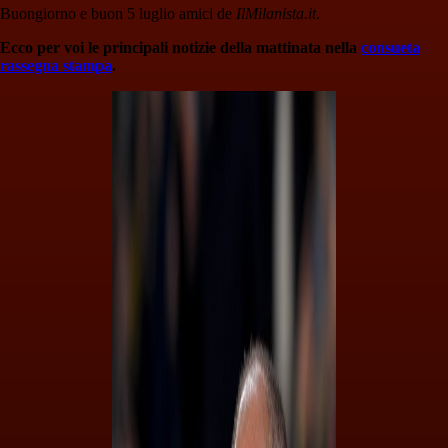
Buongiorno e buon 5 luglio amici de
IlMilanista.it
.
Ecco per voi le principali notizie della mattinata nella
consueta
rassegna stampa
.