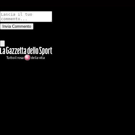
Commenti
Invia Commento
Tutti
Leggi altri commenti
Ilmilanista.it
Testata giornalistica autorizzazione tribunale di Roma iscritta con il
n°78 con delibera del 12/04/2018. Direttore Responsabile: Stefano
Benedetti
Il sito IlMilanista.it di titolarità di Geo Editrice S.r.l. con sede in Roma,
via Bomarzo 34, C.F./PI 09724341004, è affiliato al network Gazzanet
di RCS Mediagroup S.p.a.. Unico responsabile dei contenuti (testi,
foto, video e grafiche) è Geo Editrice; per ogni comunicazione avente
ad oggetto i contenuti del Sito scrivere a info@geoeditrice.it
Pagina non ufficiale, non autorizzata o connessa a Associazione Calcio