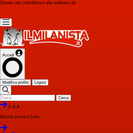
Questo sito contribuisce alla audience de
Accedi
Modifica profilo
Logout
Cerca
2
di
4
Bayern pensa a Leao