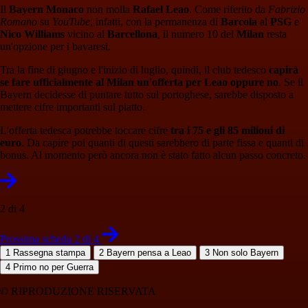
Il
Bayern Monaco
non molla
Rafael Leao
. Come riferito da
Fabrizio
Romano
su
YouTube
, infatti, con la permanenza di
Barcola
al
PSG
e
Nico Williams
vicino al
Barcellona
, il numero 10 del
Milan
resta
un'opzione per i bavaresi.
Tra la fine di giugno e l'inizio di luglio, quindi, il club tedesco
capirà
se fare ufficialmente al Milan un'offerta per Leao oppure no
. Se il
Bayern decidesse di puntare tutto sul portoghese, sarebbe disposto a
mettere cifre importanti sul piatto.
L'offerta tedesca potrebbe toccare cifre
tra i 75 e gli 85 milioni di
euro
. Da capire poi quanti di questi sarebbero di parte fissa e quanti di
bonus. Al momento però ancora non è stato fatto alcun passo concreto.
2 di 4
Prossima scheda 2 di 4
1
Rassegna stampa
2
Bayern pensa a Leao
3
Non solo Bayern
4
Primo no per Guerra
© RIPRODUZIONE RISERVATA