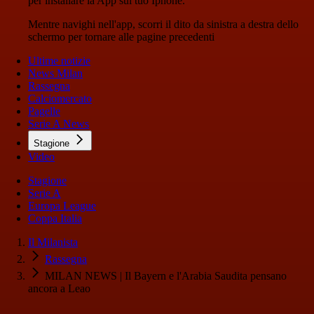
per installare la App sul tuo Iphone.
Mentre navighi nell'app, scorri il dito da sinistra a destra dello
schermo per tornare alle pagine precedenti
Ultime notizie
News Milan
Rassegna
Calciomercato
Pagelle
Serie A News
Stagione
Video
Stagione
Serie A
Europa League
Coppa Italia
Il Milanista
Rassegna
MILAN NEWS | Il Bayern e l'Arabia Saudita pensano
ancora a Leao