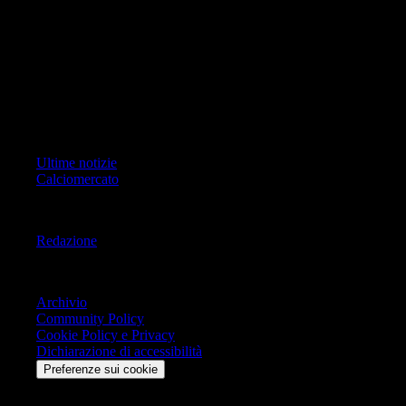
Pagina non ufficiale, non autorizzata o connessa a Associazione Calcio
Milan S.p.A. I marchi MILAN e AC MILAN sono di esclusiva
proprietà di Associazione Calcio Milan S.p.A..
Copyright Copyright 2021-2026 © IlMilanista.it & Geo Editrice S.r.l |
Tutti i diritti riservati.
Primo Piano
Ultime notizie
Calciomercato
Informazioni
Redazione
Trasparenza
Archivio
Community Policy
Cookie Policy e Privacy
Dichiarazione di accessibilità
Preferenze sui cookie