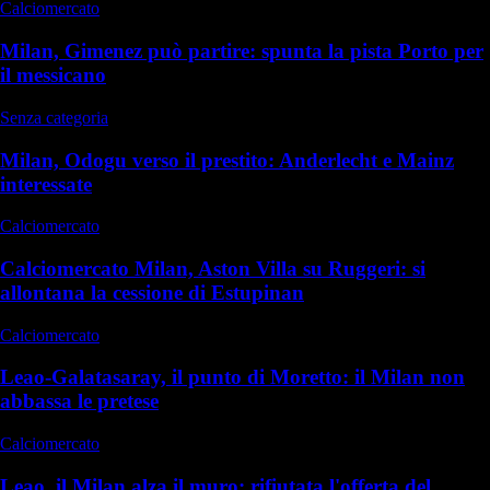
Calciomercato
Milan, Gimenez può partire: spunta la pista Porto per
il messicano
Senza categoria
Milan, Odogu verso il prestito: Anderlecht e Mainz
interessate
Calciomercato
Calciomercato Milan, Aston Villa su Ruggeri: si
allontana la cessione di Estupinan
Calciomercato
Leao-Galatasaray, il punto di Moretto: il Milan non
abbassa le pretese
Calciomercato
Leao, il Milan alza il muro: rifiutata l'offerta del