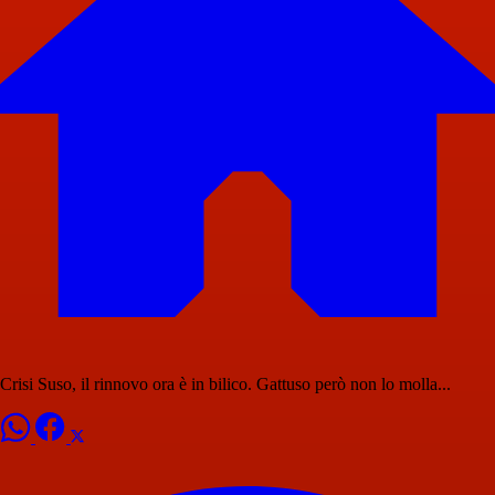
Crisi Suso, il rinnovo ora è in bilico. Gattuso però non lo molla...