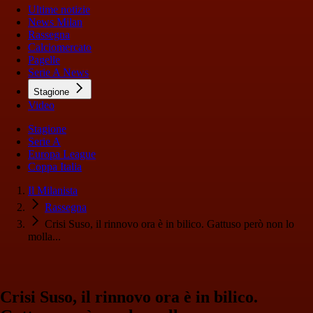
Ultime notizie
News Milan
Rassegna
Calciomercato
Pagelle
Serie A News
Stagione
Video
Stagione
Serie A
Europa League
Coppa Italia
Il Milanista
Rassegna
Crisi Suso, il rinnovo ora è in bilico. Gattuso però non lo
molla...
Crisi Suso, il rinnovo ora è in bilico.