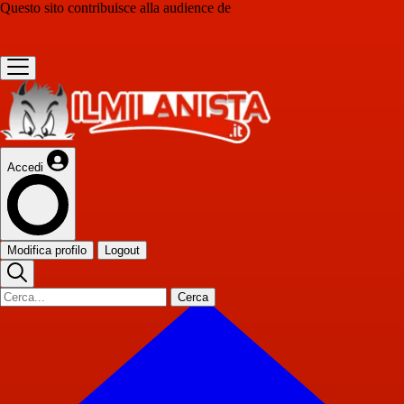
Questo sito contribuisce alla audience de
Accedi
Modifica profilo
Logout
Cerca