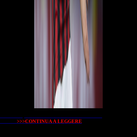
Ma intanto, Gazidis fa sul serio: ecco Pochettino e
Chiesa!
>>>CONTINUA A LEGGERE
© RIPRODUZIONE RISERVATA