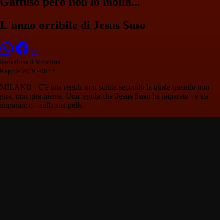
Gattuso però non lo molla...
L'anno orribile di Jesus Suso
Redazione Il Milanista
9 aprile 2019 - 08:15
MILANO - C'è una regola non scritta secondo la quale quando non
gira, non gira niente. Una regola che
Jesus Suso
ha imparato - e sta
imparando - sulla sua pelle.