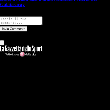
Galatasaray
Commenti
Invia Commento
Tutti
Leggi altri commenti
Ilmilanista.it
Testata giornalistica autorizzazione tribunale di Roma iscritta con il
n°78 con delibera del 12/04/2018. Direttore Responsabile: Stefano
Benedetti
Il sito IlMilanista.it di titolarità di Geo Editrice S.r.l. con sede in Roma,
via Bomarzo 34, C.F./PI 09724341004, è affiliato al network Gazzanet
di RCS Mediagroup S.p.a.. Unico responsabile dei contenuti (testi,
foto, video e grafiche) è Geo Editrice; per ogni comunicazione avente
ad oggetto i contenuti del Sito scrivere a info@geoeditrice.it