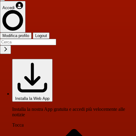
Accedi
Modifica profilo
Logout
Installa la Web App
Installa la nostra App gratuita e accedi più velocemente alle
notizie
Tocca