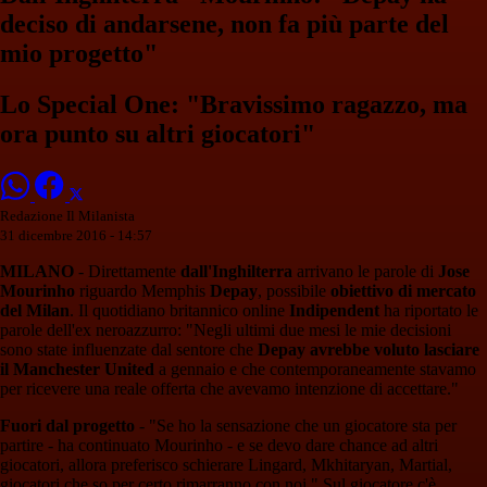
deciso di andarsene, non fa più parte del
mio progetto"
Lo Special One: "Bravissimo ragazzo, ma
ora punto su altri giocatori"
Redazione Il Milanista
31 dicembre 2016 - 14:57
MILANO
- Direttamente
dall'Inghilterra
arrivano le parole di
Jose
Mourinho
riguardo Memphis
Depay
, possibile
obiettivo di mercato
del Milan
. Il quotidiano britannico online
Indipendent
ha riportato le
parole dell'ex neroazzurro: "Negli ultimi due mesi le mie decisioni
sono state influenzate dal sentore che
Depay avrebbe voluto lasciare
il Manchester United
a gennaio e che contemporaneamente stavamo
per ricevere una reale offerta che avevamo intenzione di accettare."
Fuori dal progetto
- "Se ho la sensazione che un giocatore sta per
partire - ha continuato Mourinho - e se devo dare chance ad altri
giocatori, allora preferisco schierare Lingard, Mkhitaryan, Martial,
giocatori che so per certo rimarranno con noi." Sul giocatore c'è