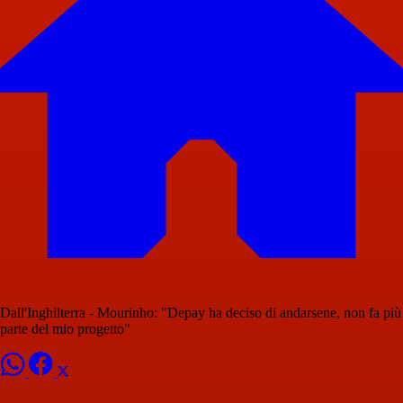
Dall'Inghilterra - Mourinho: "Depay ha deciso di andarsene, non fa più
parte del mio progetto"