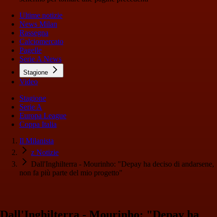
Ultime notizie
News Milan
Rassegna
Calciomercato
Pagelle
Serie A News
Stagione
Video
Stagione
Serie A
Europa League
Coppa Italia
Il Milanista
z Notizie
Dall'Inghilterra - Mourinho: "Depay ha deciso di andarsene,
non fa più parte del mio progetto"
Dall'Inghilterra - Mourinho: "Depay ha