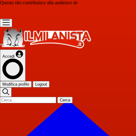
Questo sito contribuisce alla audience de
Accedi
Modifica profilo
Logout
Cerca