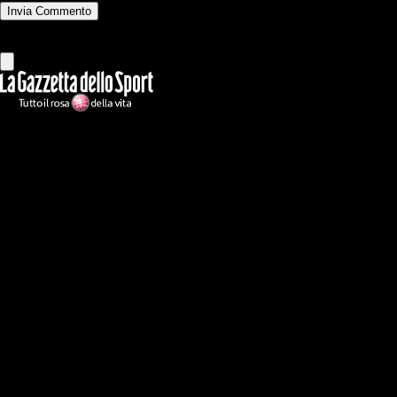
Invia Commento
Tutti
Leggi altri commenti
Ilmilanista.it
Testata giornalistica autorizzazione tribunale di Roma iscritta con il
n°78 con delibera del 12/04/2018. Direttore Responsabile: Stefano
Benedetti
Il sito IlMilanista.it di titolarità di Geo Editrice S.r.l. con sede in Roma,
via Bomarzo 34, C.F./PI 09724341004, è affiliato al network Gazzanet
di RCS Mediagroup S.p.a.. Unico responsabile dei contenuti (testi,
foto, video e grafiche) è Geo Editrice; per ogni comunicazione avente
ad oggetto i contenuti del Sito scrivere a info@geoeditrice.it
Pagina non ufficiale, non autorizzata o connessa a Associazione Calcio
Milan S.p.A. I marchi MILAN e AC MILAN sono di esclusiva
proprietà di Associazione Calcio Milan S.p.A..
Copyright Copyright 2021-2026 © IlMilanista.it & Geo Editrice S.r.l |