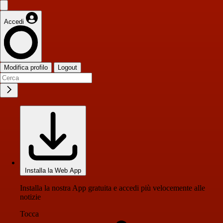
Accedi
Modifica profilo
Logout
Installa la Web App
Installa la nostra App gratuita e accedi più velocemente alle
notizie
Tocca