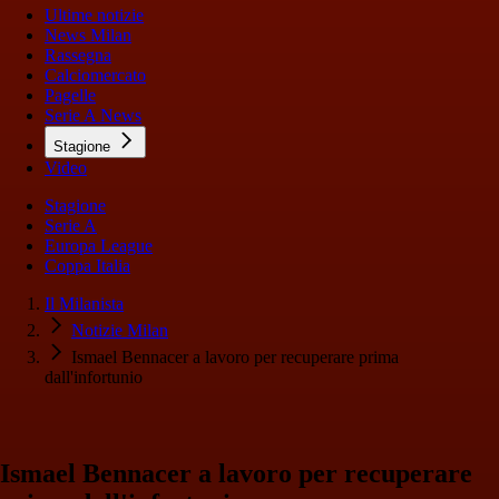
Ultime notizie
News Milan
Rassegna
Calciomercato
Pagelle
Serie A News
Stagione
Video
Stagione
Serie A
Europa League
Coppa Italia
Il Milanista
Notizie Milan
Ismael Bennacer a lavoro per recuperare prima
dall'infortunio
Ismael Bennacer a lavoro per recuperare