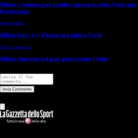
Milan, Gimenez può partire: spunta la pista Porto per
il messicano
News Milan
Milan-Inter 1-1| Finisce in parità a Perth
Senza categoria
Milan, Amorim nel post gara contro l’Inter
Commenti
Invia Commento
Tutti
Leggi altri commenti
Ilmilanista.it