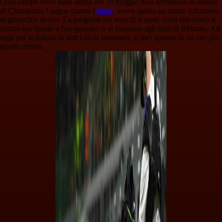
Quel campo dove nella serata del 10 maggio nela semifinale di andata
di Champions League contro l'
Inter
, aveva subito un brutto infortunio
al ginocchio destro. La prognosi era stata di 6 mesi, conti alla mano il
rientro era fissato a fine gennaio o al massimo agli inizi di febbraio. Ad
oggi per la felicità di tutti i tifosi rossoneri, si può sperare in un suo più
rapido rientro.