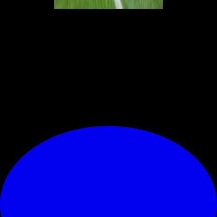
Il rientro del mediano
La società meneghina avrebbe fatto i conti senza di lui per la prossima
stagione. Acquistando appunto volti totalmente nuovi per il
centrocampo. Ovviamente il classe 97' resta una pedina
importantissima per il tecnico
Stefano Pioli
che attende speranzoso il
suo rientro. Staremo a vedere quando avverrà in modo effettivo.
© RIPRODUZIONE RISERVATA