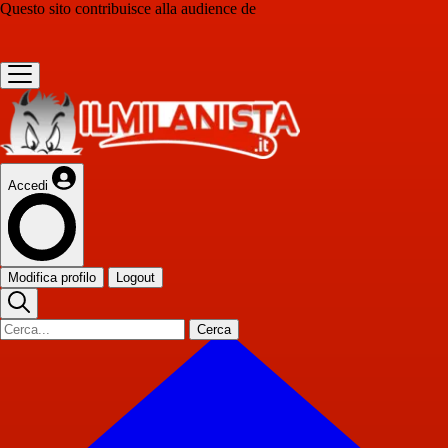
Questo sito contribuisce alla audience de
Accedi
Modifica profilo
Logout
Cerca