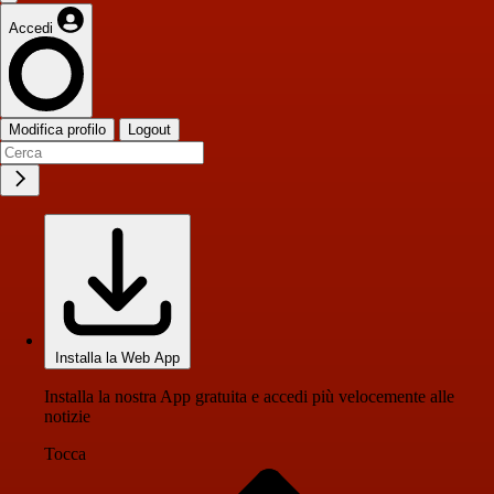
Accedi
Modifica profilo
Logout
Installa la Web App
Installa la nostra App gratuita e accedi più velocemente alle
notizie
Tocca