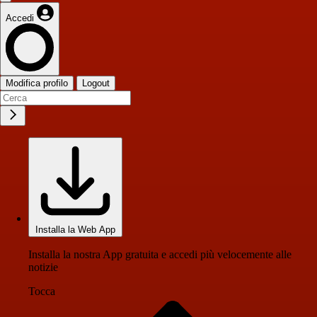
Accedi
Modifica profilo
Logout
Installa la Web App
Installa la nostra App gratuita e accedi più velocemente alle
notizie
Tocca