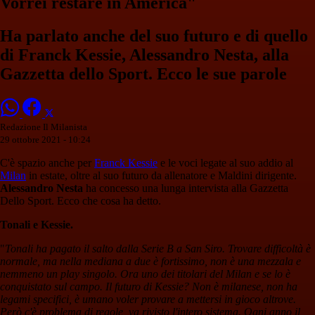
Vorrei restare in America"
Ha parlato anche del suo futuro e di quello
di Franck Kessie, Alessandro Nesta, alla
Gazzetta dello Sport. Ecco le sue parole
Redazione Il Milanista
29 ottobre 2021 - 10:24
C'è spazio anche per
Franck Kessie
e le voci legate al suo addio al
Milan
in estate, oltre al suo futuro da allenatore e Maldini dirigente.
Alessandro Nesta
ha concesso una lunga intervista alla Gazzetta
Dello Sport. Ecco che cosa ha detto.
Tonali e Kessie.
"
Tonali ha pagato il salto dalla Serie B a San Siro. Trovare difficoltà è
normale, ma nella mediana a due è fortissimo, non è una mezzala e
nemmeno un play singolo. Ora uno dei titolari del Milan e se lo è
conquistato sul campo. Il futuro di Kessie? Non è milanese, non ha
legami specifici, è umano voler provare a mettersi in gioco altrove.
Però c'è problema di regole, va rivisto l'intero sistema. Ogni anno il