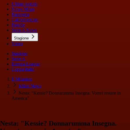
Ultime notizie
News Milan
Rassegna
Calciomercato
Pagelle
Serie A News
Stagione
Video
Stagione
Serie A
Europa League
Coppa Italia
Il Milanista
Milan News
Nesta: "Kessie? Donnarumma Insegna. Vorrei restare in
America"
Nesta: "Kessie? Donnarumma Insegna.