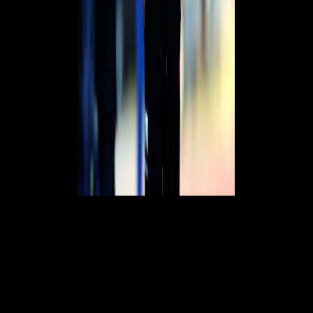
Su Ibrahimovic.
"
Ha talento, forza e mentalità. E' diverso da tutti gli altri. Se il
ginocchio regge andrà avanti ancora per molto, la testa lo renderà
competitivo fino a ottant’anni
".
Paolo Maldini dirigente.
"
Ci conosciamo da tanti anni, è davvero una persona molto