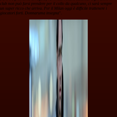
club non può farsi prendere per il collo da qualcuno, ci sarà sempre
un super ricco che arriva. Per il Milan oggi è difficile trattenere i
giocatori forti. Donnaruma insegna
".