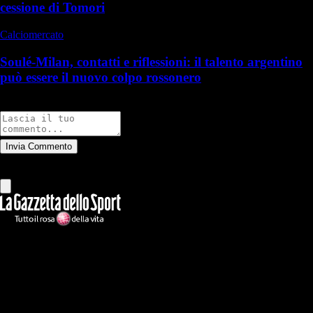
cessione di Tomori
Calciomercato
Soulé-Milan, contatti e riflessioni: il talento argentino
può essere il nuovo colpo rossonero
Commenti
Invia Commento
Tutti
Leggi altri commenti
Ilmilanista.it
Testata giornalistica autorizzazione tribunale di Roma iscritta con il
n°78 con delibera del 12/04/2018. Direttore Responsabile: Stefano
Benedetti