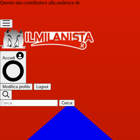
Questo sito contribuisce alla audience de
Accedi
Modifica profilo
Logout
Cerca