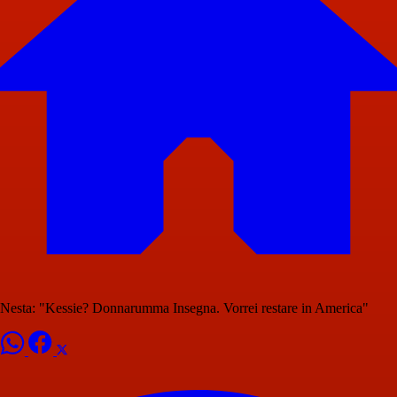
Nesta: "Kessie? Donnarumma Insegna. Vorrei restare in America"