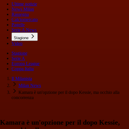
Ultime notizie
News Milan
Rassegna
Calciomercato
Pagelle
Serie A News
Stagione
Video
Stagione
Serie A
Europa League
Coppa Italia
Il Milanista
Milan News
Kamara è un'opzione per il dopo Kessie, ma occhio alla
concorrenza
Kamara è un'opzione per il dopo Kessie,