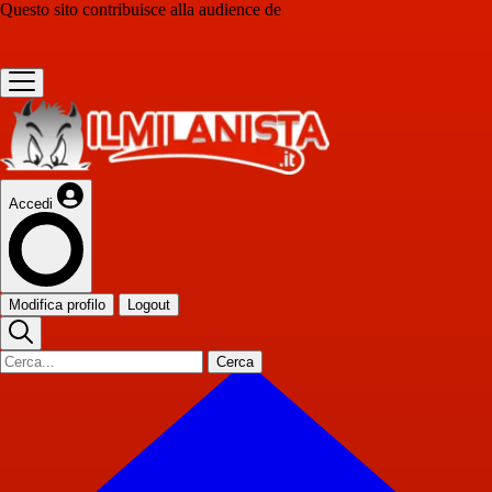
Questo sito contribuisce alla audience de
Accedi
Modifica profilo
Logout
Cerca