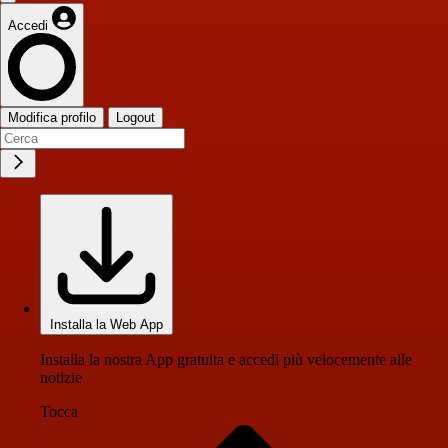
Accedi
Modifica profilo
Logout
Installa la Web App
Installa la nostra App gratuita e accedi più velocemente alle
notizie
Tocca