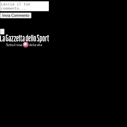
Invia Commento
Tutti
Leggi altri commenti
Ilmilanista.it
Testata giornalistica autorizzazione tribunale di Roma iscritta con il
n°78 con delibera del 12/04/2018. Direttore Responsabile: Stefano
Benedetti
Il sito IlMilanista.it di titolarità di Geo Editrice S.r.l. con sede in Roma,
via Bomarzo 34, C.F./PI 09724341004, è affiliato al network Gazzanet
di RCS Mediagroup S.p.a.. Unico responsabile dei contenuti (testi,
foto, video e grafiche) è Geo Editrice; per ogni comunicazione avente
ad oggetto i contenuti del Sito scrivere a info@geoeditrice.it
Pagina non ufficiale, non autorizzata o connessa a Associazione Calcio
Milan S.p.A. I marchi MILAN e AC MILAN sono di esclusiva
proprietà di Associazione Calcio Milan S.p.A..