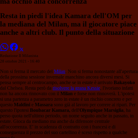
ma occhio alla concorrenza
Resta in piedi l'idea Kamara dell'OM per
la mediana del Milan, ma il giocatore piace
anche a altri club. Il punto della situazione
Redazione Il Milanista
28 ottobre 2021 - 16:40
Non si ferma il mercato del
Milan
. Non si ferma nonostante all'apertura
della prossima sessione invernale manchino ancora diversi mesi. Si
pensa sempre al centrocampo, anche se in estate è arrivato
Bakayoko
dal Chelsea. Resta però da
risolvere la grana Kessie
, l'ivoriano infatti
non ha ancora rinnovato con il
Milan
e forse non rinnoverà. L'ipotesi
si una partenza a parametro zero in estate è un rischio concreto e per
questo
Maldini
e
Massara
sono già al lavoro per correre ai ripari. Per
questo l'ipotesi
Boubacar Kamara,
dell'
Olympique Marsiglia
, ha
perso quota nell'ultimo periodo, un nome seguito anche in passato, in
estate. Gioca da mediano ma anche da difensore centrale
all'occorrenza. E' in scadenza di contratto con i francesi e di
conseguenza il prezzo del suo cartellino è sceso rispetto a qualche
mese fa.