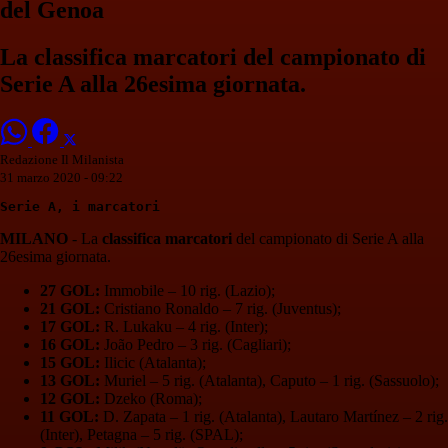
del Genoa
La classifica marcatori del campionato di
Serie A alla 26esima giornata.
Redazione Il Milanista
31 marzo 2020 - 09:22
Serie A, i marcatori
MILANO
- La
classifica marcatori
del campionato di Serie A alla
26esima giornata.
27 GOL:
Immobile – 10 rig. (Lazio);
21 GOL:
Cristiano Ronaldo – 7 rig. (Juventus);
17 GOL:
R. Lukaku – 4 rig. (Inter);
16 GOL:
João Pedro – 3 rig. (Cagliari);
15 GOL:
Ilicic (Atalanta);
13 GOL:
Muriel – 5 rig. (Atalanta), Caputo – 1 rig. (Sassuolo);
12 GOL:
Dzeko (Roma);
11 GOL:
D. Zapata – 1 rig. (Atalanta), Lautaro Martínez – 2 rig.
(Inter), Petagna – 5 rig. (SPAL);