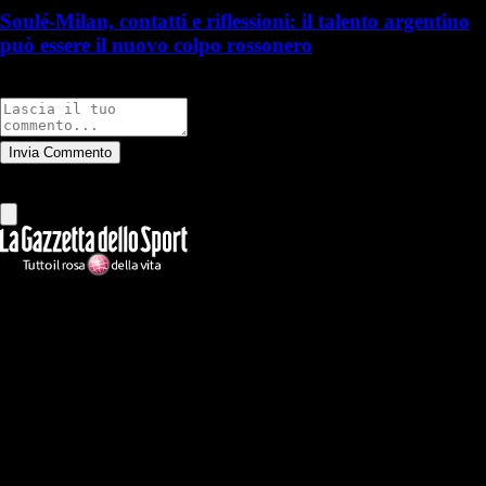
Soulé-Milan, contatti e riflessioni: il talento argentino
può essere il nuovo colpo rossonero
Commenti
Invia Commento
Tutti
Leggi altri commenti
Ilmilanista.it
Testata giornalistica autorizzazione tribunale di Roma iscritta con il
n°78 con delibera del 12/04/2018. Direttore Responsabile: Stefano
Benedetti
Il sito IlMilanista.it di titolarità di Geo Editrice S.r.l. con sede in Roma,
via Bomarzo 34, C.F./PI 09724341004, è affiliato al network Gazzanet
di RCS Mediagroup S.p.a.. Unico responsabile dei contenuti (testi,
foto, video e grafiche) è Geo Editrice; per ogni comunicazione avente