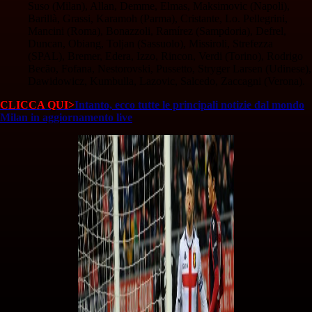
Suso (Milan), Allan, Demme, Elmas, Maksimovic (Napoli),
Barillà, Grassi, Karamoh (Parma), Cristante, Lo. Pellegrini,
Mancini (Roma), Bonazzoli, Ramírez (Sampdoria), Defrel,
Duncan, Obiang, Toljan (Sassuolo), Missiroli, Strefezza
(SPAL), Bremer, Edera, Izzo, Rincon, Verdi (Torino), Rodrigo
Becão, Fofana, Nestorovski, Pussetto, Stryger Larsen (Udinese),
Dawidowicz, Kumbulla, Lazovic, Salcedo, Zaccagni (Verona).
CLICCA QUI>
Intanto, ecco tutte le principali notizie dal mondo
Milan in aggiornamento live