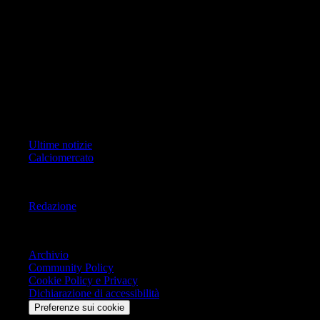
ad oggetto i contenuti del Sito scrivere a info@geoeditrice.it
Pagina non ufficiale, non autorizzata o connessa a Associazione Calcio
Milan S.p.A. I marchi MILAN e AC MILAN sono di esclusiva
proprietà di Associazione Calcio Milan S.p.A..
Copyright Copyright 2021-2026 © IlMilanista.it & Geo Editrice S.r.l |
Tutti i diritti riservati.
Primo Piano
Ultime notizie
Calciomercato
Informazioni
Redazione
Trasparenza
Archivio
Community Policy
Cookie Policy e Privacy
Dichiarazione di accessibilità
Preferenze sui cookie