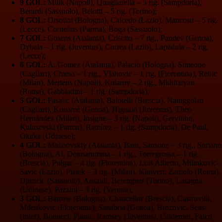
9 GOL:
Milik (Napoli), Quagliarella – 5 rig. (Sampdoria),
Berardi (Sassuolo), Belotti – 5 rig. (Torino);
8 GOL:
Orsolini (Bologna), Caicedo (Lazio), Mancosu – 5 rig.
(Lecce), Cornelius (Parma), Boga (Sassuolo);
7 GOL:
Gosens (Atalanta), Criscito – 7 rig., Pandev (Genoa),
Dybala – 1 rig. (Juventus), Correa (Lazio), Lapadula – 2 rig.
(Lecce);
6 GOL:
A. Gomez (Atalanta), Palacio (Bologna), Simeone
(Cagliari), Chiesa – 1 rig., Vlahovic – 1 rig. (Fiorentina), Rebic
(Milan), Mertens (Napoli), Kolarov – 2 rig., Mkhitaryan
(Roma), Gabbiadini – 1 rig. (Sampdoria);
5 GOL:
Pasalic (Atalanta), Balotelli (Brescia), Nainggolan
(Cagliari), Kouamé (Genoa), Higuain (Juventus), Theo
Hernández (Milan), Insigne – 3 rig. (Napoli), Gervinho,
Kulusevski (Parma), Ramírez – 1 rig. (Sampdoria), De Paul,
Okaka (Udinese);
4 GOL:
Malinovskiy (Atalanta), Bani, Sansone – 3 rig., Soriano
(Bologna), Al. Donnarumma – 1 rig., Torregrossa – 1 rig.
(Brescia), Pulgar – 4 rig. (Fiorentina), Luis Alberto, Milinkovic-
Savic (Lazio), Piatek – 3 rig. (Milan), Kluivert, Zaniolo (Roma),
Djuricic (Sassuolo), Ansaldi, Berenguer (Torino), Lasagna
(Udinese), Pazzini – 3 rig. (Verona);
3 GOL:
Barrow (Bologna), Chancellor (Brescia), Castrovilli,
Milenkovic (Fiorentina), Sanabria (Genoa), Brozovic, Sensi
(Inter), Bonucci, Pjanic, Ramsey (Juventus), Calderoni, Falco