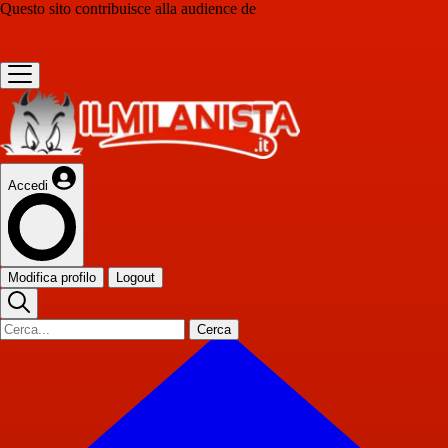
Questo sito contribuisce alla audience de
Accedi
Modifica profilo
Logout
Cerca