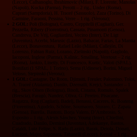
(Lecce), Calhanoglu, Ibrahimovic (Milan), F. Llorente, Manolas
(Napoli), Kucka (Parma), Perotti – 2 rig., Under (Roma),
Caprari (Sampdoria), H. Traoré (Sassuolo), Zaza (Torino), Di
Carmine, Faraoni, Pessina, Verre – 1 rig. (Verona);
2 GOL:
Poli (Bologna), Castro, Ceppitelli (Cagliari), Ger.
Pezzella, Ribery (Fiorentina), Cassata, Pinamonti (Genoa),
Candreva, De Vrij, Gagliardini, Vecino (Inter), De Ligt
(Juventus), Acerbi, Marusic (Lazio), Babacar, Farias, La Mantia
(Lecce), Bonaventura, Rafael Leão (Milan), Callejón, Di
Lorenzo, Fabian Ruiz, Lozano, Zielinski (Napoli), Gagliolo,
Iacoponi, Inglese (Parma), Kalinic, Smalling, Veretout – 2 rig.
(Roma), Jankto, Linetty, Di Francesco, Kurtic, Valoti (SPAL),
Bonifazi (1 SPAL, 1 Torino), Sema (Udinese), Borini, Miguel
Veloso, Stepinski (Verona);
1 GOL:
Castagne, De Roon, Djimsiti, Freuler, Palomino, Toloi,
A. Traoré (Atalanta), Danilo, Dzemaili, Krejci, Santander – 1
rig., Skov Olsen (Bologna), Bisoli, Cistana, Romulo, Spalek
(Brescia), Faragò, Nandez, Oliva, G. Pereiro, Pisacane,
Ragatzu, Rog (Cagliari), Badelj, Benassi, Caceres, K. Boateng
(Fiorentina), Agudelo, Schöne, Soumaoro, Sturaro, C. Zapata
(Genoa), Barella, Bastoni, Borja Valero, D’Ambrosio, S.
Esposito – 1 rig., Alexis Sánchez, Young (Inter), Chiellini,
Cuadrado, Danilo, Demiral (Juventus), Adekanye, Bastos,
Cataldi, Luiz Felipe, S. Radu (Lazio), Barak, Deiola, Donati,
Lucioni, Majer, Saponara, Tabanelli (Lecce), Kessié – 1 rig.,