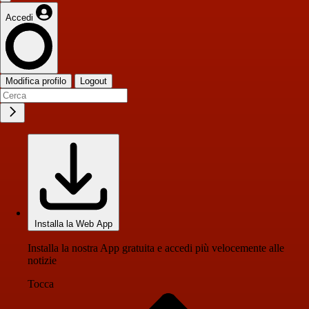
Accedi
Modifica profilo
Logout
Installa la Web App
Installa la nostra App gratuita e accedi più velocemente alle
notizie
Tocca