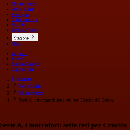
Ultime notizie
News Milan
Rassegna
Calciomercato
Pagelle
Serie A News
Stagione
Video
Stagione
Serie A
Europa League
Coppa Italia
Il Milanista
News Milan
Ultime notizie
Serie A, i marcatori: sette reti per Criscito del Genoa
Serie A, i marcatori: sette reti per Criscito