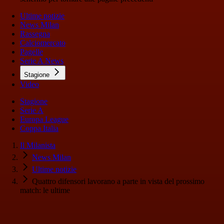
Ultime notizie
News Milan
Rassegna
Calciomercato
Pagelle
Serie A News
Stagione
Video
Stagione
Serie A
Europa League
Coppa Italia
Il Milanista
News Milan
Ultime notizie
Quattro difensori lavorano a parte in vista del prossimo
match: le ultime