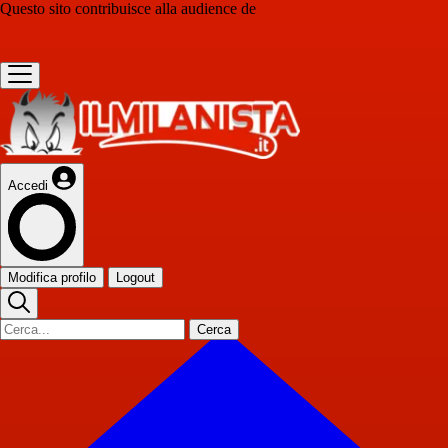
Questo sito contribuisce alla audience de
Accedi
Modifica profilo
Logout
Cerca