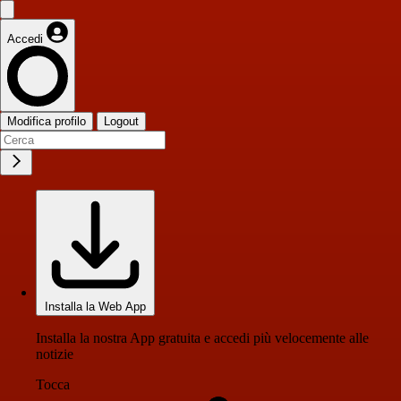
Accedi
Modifica profilo
Logout
Installa la Web App
Installa la nostra App gratuita e accedi più velocemente alle
notizie
Tocca