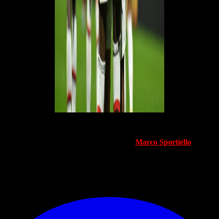
Allo stesso tempo ci sono anche delle buone notizie, visto che la
squadra recupera tre giocatori. Il primo è l'argentino
Pellegrino
, il
secondo è
Alessandro Florenzi
ed il terzo:
Marco Sportiello
. Tutti
sono pronti per dare una grande mano.
© RIPRODUZIONE RISERVATA