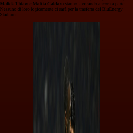
Malick Thiaw e Mattia Caldara
stanno lavorando ancora a parte.
Nessuno di loro logicamente ci sarà per la trasferta del BluEnergy
Stadium.