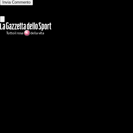
Invia Commento
Tutti
Leggi altri commenti
Ilmilanista.it
Testata giornalistica autorizzazione tribunale di Roma iscritta con il
n°78 con delibera del 12/04/2018. Direttore Responsabile: Stefano
Benedetti
Il sito IlMilanista.it di titolarità di Geo Editrice S.r.l. con sede in Roma,
via Bomarzo 34, C.F./PI 09724341004, è affiliato al network Gazzanet
di RCS Mediagroup S.p.a.. Unico responsabile dei contenuti (testi,
foto, video e grafiche) è Geo Editrice; per ogni comunicazione avente
ad oggetto i contenuti del Sito scrivere a info@geoeditrice.it
Pagina non ufficiale, non autorizzata o connessa a Associazione Calcio
Milan S.p.A. I marchi MILAN e AC MILAN sono di esclusiva
proprietà di Associazione Calcio Milan S.p.A..
Copyright Copyright 2021-2026 © IlMilanista.it & Geo Editrice S.r.l |