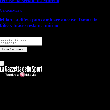
retroscena svelato da Moretto
Calciomercato
Milan, la difesa può cambiare ancora: Tomori in
bilico, Inácio resta nel mirino
Commenti
Invia Commento
Tutti
Leggi altri commenti
Ilmilanista.it
Testata giornalistica autorizzazione tribunale di Roma iscritta con il
n°78 con delibera del 12/04/2018. Direttore Responsabile: Stefano
Benedetti