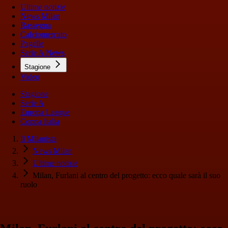
Ultime notizie
News Milan
Rassegna
Calciomercato
Pagelle
Serie A News
Stagione
Video
Stagione
Serie A
Europa League
Coppa Italia
Il Milanista
News Milan
Ultime notizie
Milan, Furlani al centro del progetto: ecco quale sarà il suo
ruolo