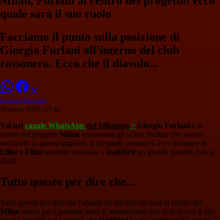
Milan, Furlani al centro del progetto: ecco
quale sarà il suo ruolo
Facciamo il punto sulla posizione di
Giorgio Furlani all'interno del club
rossonero. Ecco che il diavolo...
Lorenzo Focolari
29 marzo 2025 - 17:40
Vai nel
canale WhatsApp
del Milanista
>
Giorgio Furlani
è al
centro del progetto
Milan
nonostante gli scarsi risultati che stanno
arrivando in questa stagione. Il dirigente rossonero è ex menager di
Elliot
e
Elliot
avrebbe concesso a
RedBird
un grande prestito fino al
2028.
Tutto questo per dire che...
Tutto questo per dire che l'attuale ad del diavolo sarà al centro del
Milan
anche per i prossimi anni. L'insinuazione che si fa è: non è che