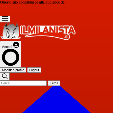
Questo sito contribuisce alla audience de
Accedi
Modifica profilo
Logout
Cerca