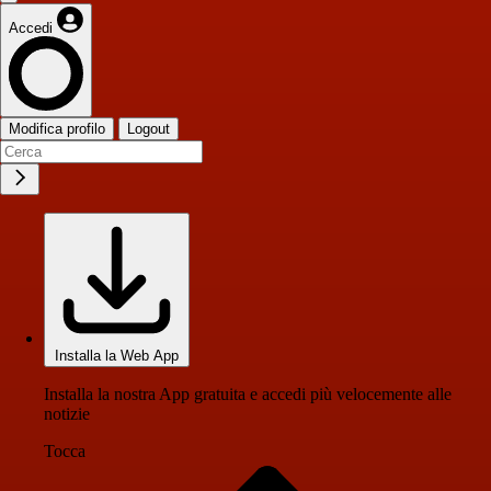
Accedi
Modifica profilo
Logout
Installa la Web App
Installa la nostra App gratuita e accedi più velocemente alle
notizie
Tocca