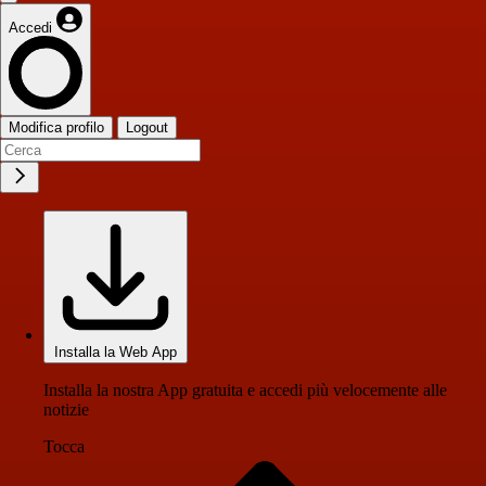
Accedi
Modifica profilo
Logout
Installa la Web App
Installa la nostra App gratuita e accedi più velocemente alle
notizie
Tocca