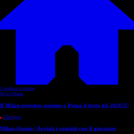
Continua la lettura
News Milan
Il Milan presenta assieme a Puma il terzo kit 2026/27
Ultim’ora
Milan-Osorio | Avviati i contatti con il giocatore