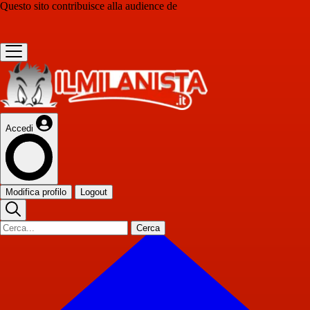
Questo sito contribuisce alla audience de
Accedi
Modifica profilo
Logout
Cerca