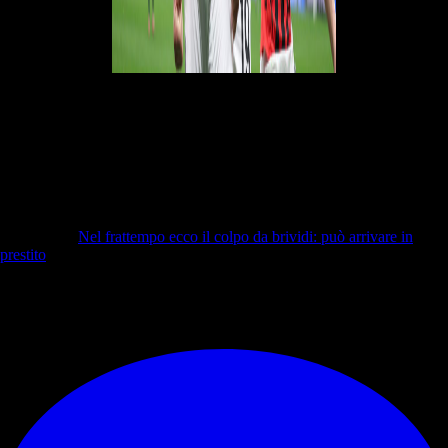
Le probabili formazioni
GENOA (4-2-3-1)
: Leali; Sabelli, De Winter, Vasquez, Martin;
Frendrup, Masini; Zanoli, Messias, Ahanor; Pinamonti.
All.: Vieira
.
MILAN (3-4-2-1)
: Maignan; Tomori, Gabbia, Pavlovic; Jimenez,
Fofana, Reijnders, Theo Hernandez; Pulisic, Leao; Jovic.
All.:
Conceicao
.
Nel frattempo ecco il colpo da brividi: può arrivare in
prestito
...
© RIPRODUZIONE RISERVATA