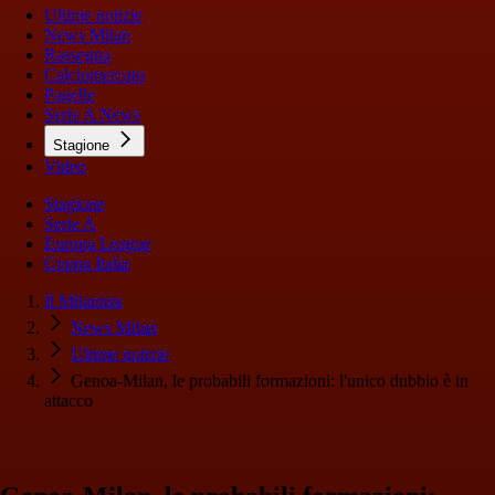
Ultime notizie
News Milan
Rassegna
Calciomercato
Pagelle
Serie A News
Stagione
Video
Stagione
Serie A
Europa League
Coppa Italia
Il Milanista
News Milan
Ultime notizie
Genoa-Milan, le probabili formazioni: l'unico dubbio è in
attacco