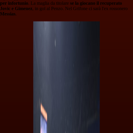
per infortunio
. La maglia da titolare
se la giocano il recuperato
Jovic e Gimenez
, in gol al Penzo. Nel Grifone ci sarà l'ex rossonero
Messias
.