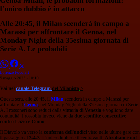
Genoa-Milan, le probabili formazioni:
l'unico dubbio è in attacco
Alle 20:45, il Milan scenderà in campo a
Marassi per affrontare il Genoa, nel
Monday Night della 35esima giornata di
Serie A. Le probabili
Lorenzo Focolari
5 maggio 2025 - 10:10
Vai nel
canale Telegram
del Milanista
>
Questa sera, alle 20:45, il
Milan
scenderà in campo a Marassi per
affrontare il
Genoa
, nel Monday Night della 35esima giornata di Serie
A. I rossoneri sono reduci dalla
vittoria di Venezia
e vogliono dare
continuità. I rossoblù invece viene da
due sconfitte consecutive
contro Lazio e Como
.
Il Diavolo va verso la
conferma dell'undici
visto nelle ultime gare con
il passaggio al
3-4-3
. L'unico dubbio è il centravanti.
Abraham è out