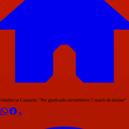
Altafini su Camarda: “Per giudicarlo servirebbero 5 match da titolare”