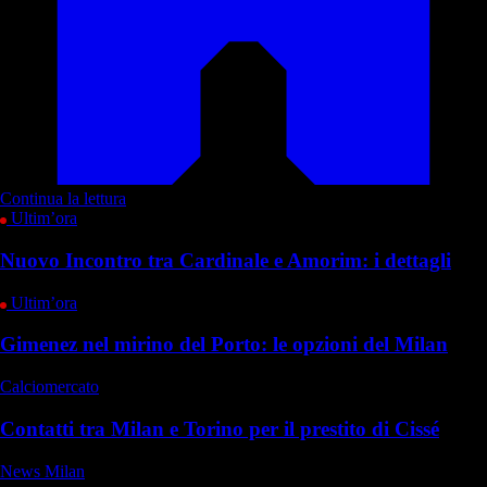
Continua la lettura
Ultim’ora
Nuovo Incontro tra Cardinale e Amorim: i dettagli
Ultim’ora
Gimenez nel mirino del Porto: le opzioni del Milan
Calciomercato
Contatti tra Milan e Torino per il prestito di Cissé
News Milan