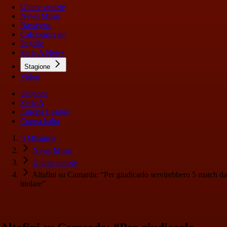
Ultime notizie
News Milan
Rassegna
Calciomercato
Pagelle
Serie A News
Stagione
Video
Stagione
Serie A
Europa League
Coppa Italia
Il Milanista
News Milan
Ultime notizie
Altafini su Camarda: “Per giudicarlo servirebbero 5 match da
titolare”