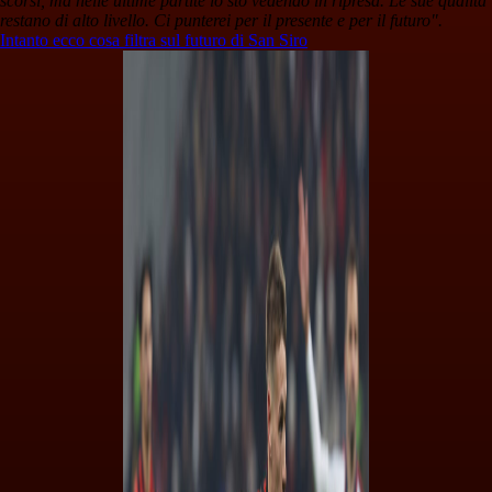
scorsi, ma nelle ultime partite lo sto vedendo in ripresa. Le sue qualità
restano di alto livello. Ci punterei per il presente e per il futuro".
Intanto ecco cosa filtra sul futuro di San Siro