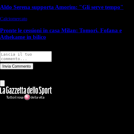
Aldo Serena supporta Amorim: "Gli serve tempo"
Calciomercato
Pronte le cessioni in casa Milan: Tomori, Fofana e
Athekame in bilico
Commenti
Invia Commento
Tutti
Leggi altri commenti
Ilmilanista.it
Testata giornalistica autorizzazione tribunale di Roma iscritta con il
n°78 con delibera del 12/04/2018. Direttore Responsabile: Stefano
Benedetti