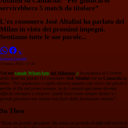
Altafini su Camarda: “Per giudicarlo
servirebbero 5 match da titolare”
L'ex rossonero Josè Altafini ha parlato del
Milan in vista dei prossimi impegni.
Sentiamo tutte le sue parole...
Lorenzo Focolari
13 marzo 2025 - 15:50
Vai nel
canale WhatsApp
del Milanista
>
In esclusiva al
Corriere
dello Sport
ha parlato l'ex rossonero
Josè Altafini
che su
Camarda
ha
detto:
“Per giudicarlo e capire davvero quanto vale serve che giochi 5
partite di fila dal primo minuto. Se fa 5 minuti ogni tanto diventa
difficile emergere e crescere. Quelli bravi sono sempre titolari e i
grandi giocatori non stanno mai fuori dalla formazione iniziale".
Su Theo
"
Resta un grande giocatore. Ha avuto un periodo di difficoltà nei mesi