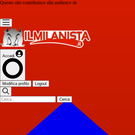
Questo sito contribuisce alla audience de
Accedi
Modifica profilo
Logout
Cerca