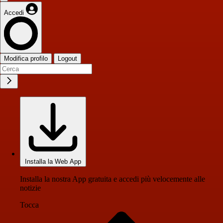
Accedi
Modifica profilo
Logout
Installa la Web App
Installa la nostra App gratuita e accedi più velocemente alle
notizie
Tocca