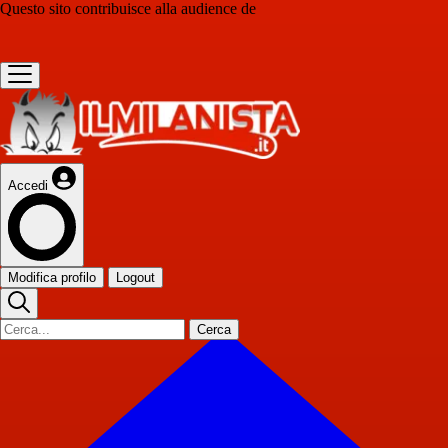
Questo sito contribuisce alla audience de
Accedi
Modifica profilo
Logout
Cerca