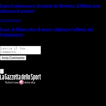
Leao-Galatasaray, il punto di Moretto: il Milan non
abbassa le pretese
Calciomercato
Leao, il Milan alza il muro: rifiutata l'offerta del
Galatasaray
Commenti
Invia Commento
Tutti
Leggi altri commenti
Ilmilanista.it
Testata giornalistica autorizzazione tribunale di Roma iscritta con il
n°78 con delibera del 12/04/2018. Direttore Responsabile: Stefano