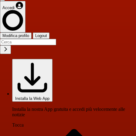
Accedi
Modifica profilo
Logout
Installa la Web App
Installa la nostra App gratuita e accedi più velocemente alle
notizie
Tocca