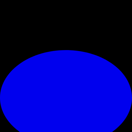
corretto da parte della proprietà adottare una decisione forte e non
confermare alcune figure, soprattutto sotto il profilo tecnico.
L’obiettivo era raggiungere la qualificazione alla Champions e questo
scopo non è stato conseguito. Ma al di là del risultato, conta il
processo. E questo processo non ha prodotto risultati. "
© RIPRODUZIONE RISERVATA