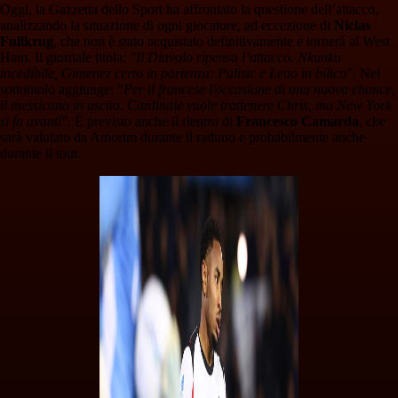
Oggi, la Gazzetta dello Sport ha affrontato la questione dell’attacco,
analizzando la situazione di ogni giocatore, ad eccezione di
Niclas
Fullkrug
, che non è stato acquistato definitivamente e tornerà al West
Ham. Il giornale titola:
"Il Diavolo ripensa l’attacco. Nkunku
incedibile, Gimenez certo in partenza: Pulisic e Leao in bilico"
. Nel
sottotitolo aggiunge: "
Per il francese l'occasione di una nuova chance,
il messicano in uscita. Cardinale vuole trattenere Chris, ma New York
si fa avanti"
. É previsto anche il rientro di
Francesco Camarda
, che
sarà valutato da Amorim durante il raduno e probabilmente anche
durante il tour.