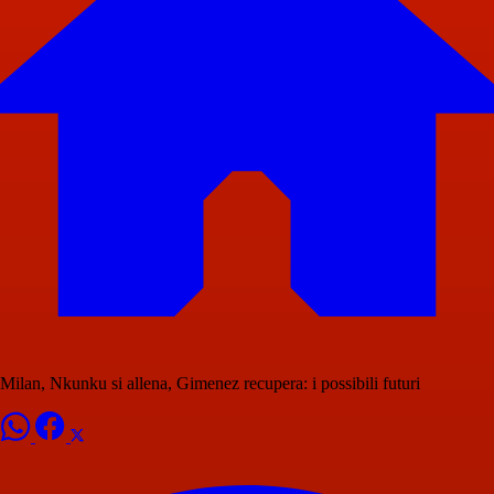
Milan, Nkunku si allena, Gimenez recupera: i possibili futuri