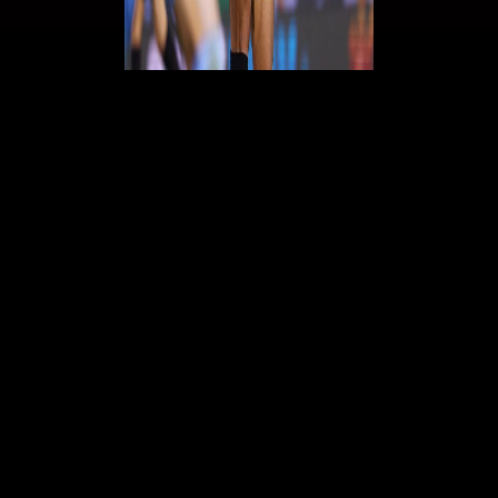
Galli: "Obiettivo Milan? Tornare in Champions League".
Alla fine delle sue riflessioni,
Gerry Cardinale
ha deciso di non
nominare una nuova figura dirigenziale per la gestione dell’area
football del Milan. La proprietà ha scelto di rafforzare una gestione
collettiva dove le decisioni saranno prese da diversi membri
dell’organizzazione.
Ruben Amorim
avrà un ruolo fondamentale nella strategia tecnica.
Sarà lui a delineare le priorità della squadra, identificando i reparti che
necessitano di rinforzi e le qualità dei giocatori da ingaggiare. Lo
scouting e l’analisi dei dati saranno responsabili per individuare i profili
più adeguati, cercando di mantenere un equilibrio tra qualità sportiva e
sostenibilità economica.
Il team decisionale includerà Amorim, Almstadt, Gardiner, Calvelli,
Castelblanco e Gerry Cardinale. Inoltre, Zlatan Ibrahimovic continuerà
a svolgere il ruolo di Senior Advisor. Nel frattempo, il Corriere dello
Sport ha intervistato
Filippo Galli
, che ha commentato riguardo ai
rossoneri:
"Una rivoluzione che in verità non è avvenuta. È stato