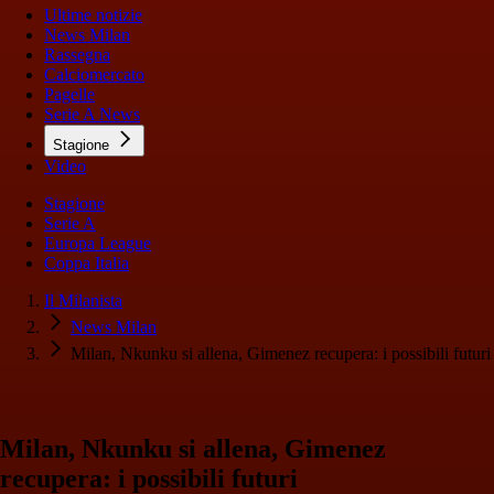
Ultime notizie
News Milan
Rassegna
Calciomercato
Pagelle
Serie A News
Stagione
Video
Stagione
Serie A
Europa League
Coppa Italia
Il Milanista
News Milan
Milan, Nkunku si allena, Gimenez recupera: i possibili futuri
Milan, Nkunku si allena, Gimenez
recupera: i possibili futuri