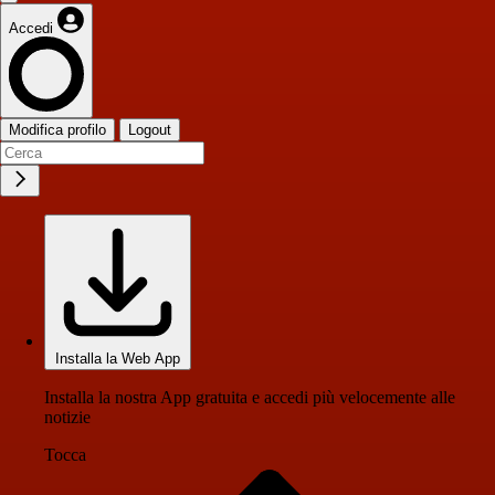
Accedi
Modifica profilo
Logout
Installa la Web App
Installa la nostra App gratuita e accedi più velocemente alle
notizie
Tocca