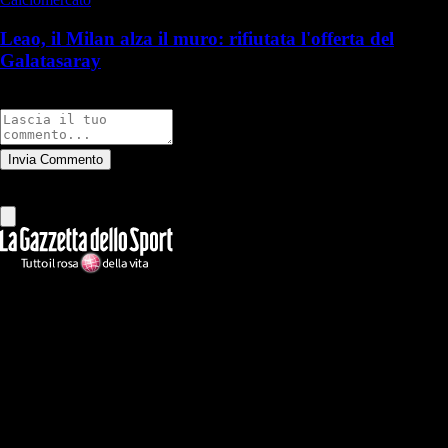
Leao, il Milan alza il muro: rifiutata l'offerta del
Galatasaray
Commenti
Invia Commento
Tutti
Leggi altri commenti
Ilmilanista.it
Testata giornalistica autorizzazione tribunale di Roma iscritta con il
n°78 con delibera del 12/04/2018. Direttore Responsabile: Stefano
Benedetti
Il sito IlMilanista.it di titolarità di Geo Editrice S.r.l. con sede in Roma,
via Bomarzo 34, C.F./PI 09724341004, è affiliato al network Gazzanet
di RCS Mediagroup S.p.a.. Unico responsabile dei contenuti (testi,