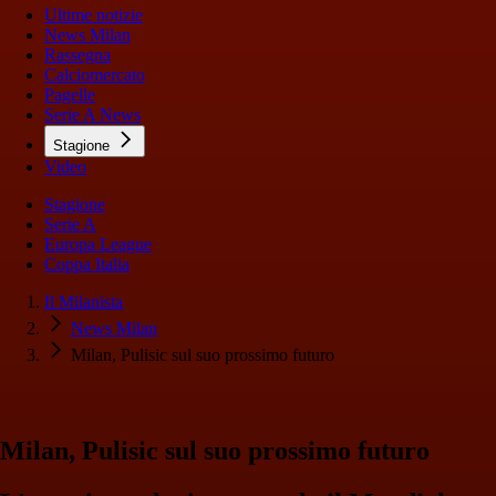
Ultime notizie
News Milan
Rassegna
Calciomercato
Pagelle
Serie A News
Stagione
Video
Stagione
Serie A
Europa League
Coppa Italia
Il Milanista
News Milan
Milan, Pulisic sul suo prossimo futuro
Milan, Pulisic sul suo prossimo futuro