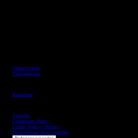
foto, video e grafiche) è Geo Editrice; per ogni comunicazione avente
ad oggetto i contenuti del Sito scrivere a info@geoeditrice.it
Pagina non ufficiale, non autorizzata o connessa a Associazione Calcio
Milan S.p.A. I marchi MILAN e AC MILAN sono di esclusiva
proprietà di Associazione Calcio Milan S.p.A..
Copyright Copyright 2021-2026 © IlMilanista.it & Geo Editrice S.r.l |
Tutti i diritti riservati.
Primo Piano
Ultime notizie
Calciomercato
Informazioni
Redazione
Trasparenza
Archivio
Community Policy
Cookie Policy e Privacy
Dichiarazione di accessibilità