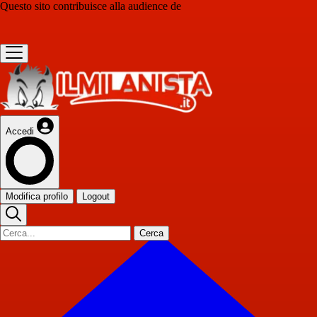
Questo sito contribuisce alla audience de
Accedi
Modifica profilo
Logout
Cerca