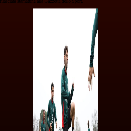
rilasciata stamattina alla Gazzetta dello Sport.