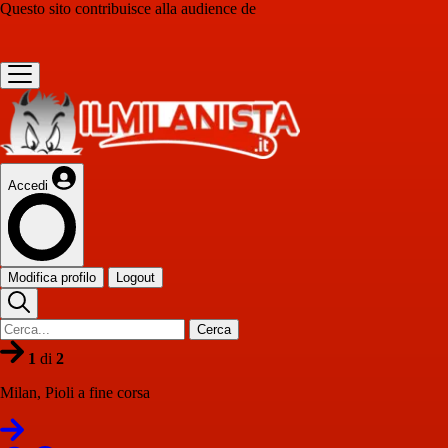
Questo sito contribuisce alla audience de
Accedi
Modifica profilo
Logout
Cerca
1
di
2
Milan, Pioli a fine corsa