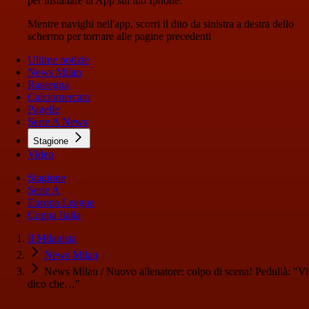
per installare la App sul tuo Iphone.
Mentre navighi nell'app, scorri il dito da sinistra a destra dello
schermo per tornare alle pagine precedenti
Ultime notizie
News Milan
Rassegna
Calciomercato
Pagelle
Serie A News
Stagione
Video
Stagione
Serie A
Europa League
Coppa Italia
Il Milanista
News Milan
News Milan / Nuovo allenatore: colpo di scena! Pedullà: "Vi
dico che…"