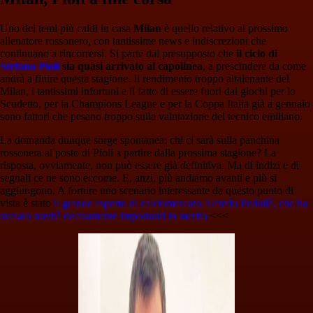
Uno dei temi più caldi in casa
Milan
è quello relativo al prossimo
allenatore rossonero, con tantissime news e indiscrezioni che
continuano a rincorrersi. Si parte dal presupposto che
il ciclo di
Stefano Pioli
sia quasi arrivato al capolinea
, a prescindere da come
andrà a finire questa stagione. Il rendimento troppo altalenante del
Milan, i tantissimi infortuni e il fatto di essere fuori dai giochi per lo
Scudetto, per la Champions League e per la Coppa Italia già a gennaio
sono fattori che pesano troppo sulla valutazione del tecnico emiliano.
La domanda dunque sorge spontanea: chi ci sarà sulla panchina
rossonera al posto di Pioli a partire dalla prossima stagione? La
risposta, ovviamente, non può essere già definitiva. Ma di indizi e di
segnali ce ne sono eccome. E, anzi, più andiamo avanti e più si
aggiungono. A fornire uno scenario interessante da questo punto di
vista è stato
il grande esperto di calciomercato Alfredo Pedullà, che ha
svelato novità decisamente importanti in merito
<<<