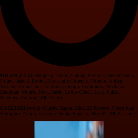
MILAN (3-5-2):
Maignan; Tomori, Gabbia, Pavlovic; Saelemaekers,
Fofana, Jashari, Rabiot, Bartesaghi; Gimenez, Nkunku.
A
disp
.:
Torriani, Terracciano, De Winter, Odogu, Vladimirov, Athekame,
Estupinan, Modric, Ricci, Sardo, Loftus-Cheek, Leao, Pulisic,
Balentien, Fullkrug.
All
. Allegri
CAGLIARI (4-4-2):
Caprile; Zappa, Mina, Zé Roberto, Obert; Juan
Rodriguez, Adopo, Gaetano, Deiola; Esposito, Borrelli.
All
. Pisacane