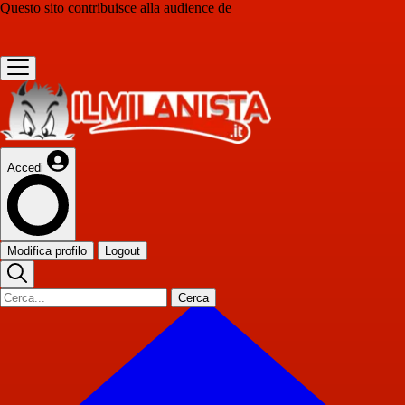
Questo sito contribuisce alla audience de
Accedi
Modifica profilo
Logout
Cerca