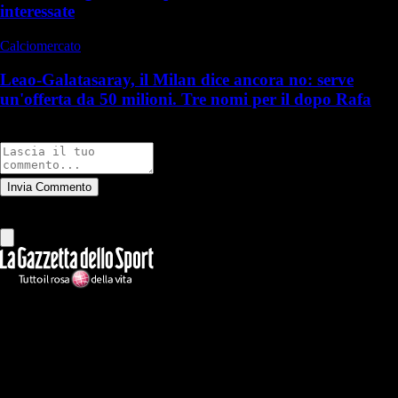
interessate
Calciomercato
Leao-Galatasaray, il Milan dice ancora no: serve
un'offerta da 50 milioni. Tre nomi per il dopo Rafa
Commenti
Invia Commento
Tutti
Leggi altri commenti
Ilmilanista.it
Testata giornalistica autorizzazione tribunale di Roma iscritta con il
n°78 con delibera del 12/04/2018. Direttore Responsabile: Stefano
Benedetti