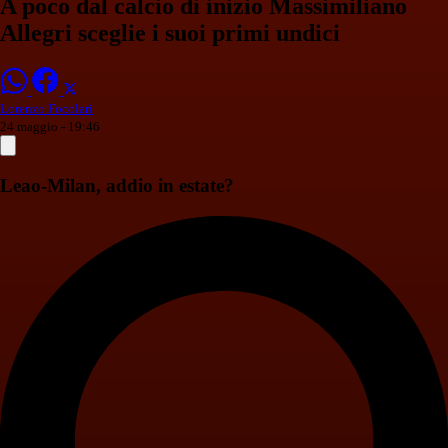
A poco dal calcio di inizio Massimiliano
Allegri sceglie i suoi primi undici
Lorenzo Focolari
24 maggio - 19:46
Leao-Milan, addio in estate?