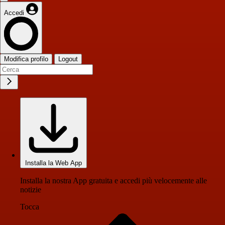
Accedi
Modifica profilo
Logout
Installa la Web App
Installa la nostra App gratuita e accedi più velocemente alle
notizie
Tocca