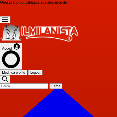
Questo sito contribuisce alla audience de
Accedi
Modifica profilo
Logout
Cerca