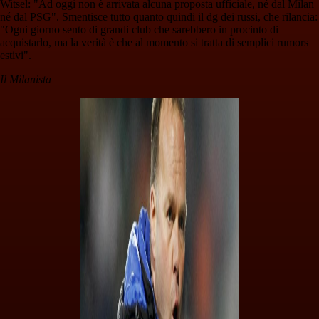
Witsel: "Ad oggi non è arrivata alcuna proposta ufficiale, né dal Milan
né dal PSG". Smentisce tutto quanto quindi il dg dei russi, che rilancia:
"Ogni giorno sento di grandi club che sarebbero in procinto di
acquistarlo, ma la verità è che al momento si tratta di semplici rumors
estivi".
Il Milanista