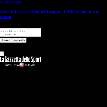
Calciomercato
Leao offerto in Premier League! Il Milan rimane in
attesa
Commenti
Invia Commento
Tutti
Leggi altri commenti
Ilmilanista.it
Testata giornalistica autorizzazione tribunale di Roma iscritta con il
n°78 con delibera del 12/04/2018. Direttore Responsabile: Stefano
Benedetti
Il sito IlMilanista.it di titolarità di Geo Editrice S.r.l. con sede in Roma,
via Bomarzo 34, C.F./PI 09724341004, è affiliato al network Gazzanet