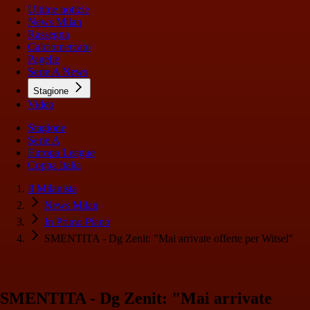
Ultime notizie
News Milan
Rassegna
Calciomercato
Pagelle
Serie A News
Stagione
Video
Stagione
Serie A
Europa League
Coppa Italia
Il Milanista
News Milan
In Primo Piano
SMENTITA - Dg Zenit: "Mai arrivate offerte per Witsel"
SMENTITA - Dg Zenit: "Mai arrivate