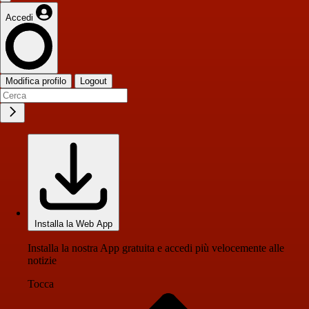
Accedi
Modifica profilo
Logout
Installa la Web App
Installa la nostra App gratuita e accedi più velocemente alle
notizie
Tocca