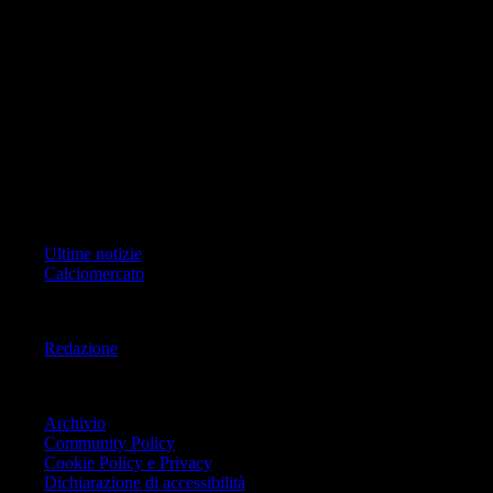
di RCS Mediagroup S.p.a.. Unico responsabile dei contenuti (testi,
foto, video e grafiche) è Geo Editrice; per ogni comunicazione avente
ad oggetto i contenuti del Sito scrivere a info@geoeditrice.it
Pagina non ufficiale, non autorizzata o connessa a Associazione Calcio
Milan S.p.A. I marchi MILAN e AC MILAN sono di esclusiva
proprietà di Associazione Calcio Milan S.p.A..
Copyright Copyright 2021-2026 © IlMilanista.it & Geo Editrice S.r.l |
Tutti i diritti riservati.
Primo Piano
Ultime notizie
Calciomercato
Informazioni
Redazione
Trasparenza
Archivio
Community Policy
Cookie Policy e Privacy
Dichiarazione di accessibilità