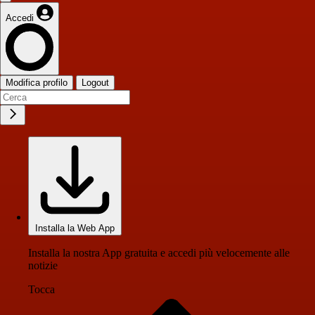
Accedi
Modifica profilo
Logout
Installa la Web App
Installa la nostra App gratuita e accedi più velocemente alle
notizie
Tocca