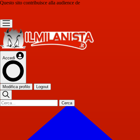
Questo sito contribuisce alla audience de
Accedi
Modifica profilo
Logout
Cerca