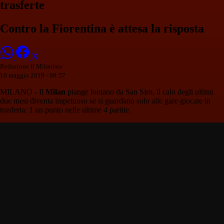
trasferte
Contro la Fiorentina è attesa la risposta
Redazione Il Milanista
10 maggio 2019 - 08:57
MILANO - Il
Milan
piange lontano da San Siro, il calo degli ultimi
due mesi diventa impetuoso se si guardano solo alle gare giocate in
trasferta: 1 un punto nelle ultime 4 partite.