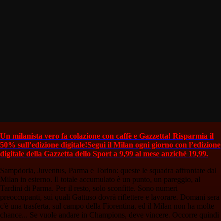
Un milanista vero fa colazione con caffè e Gazzetta! Risparmia il
50% sull’edizione digitale!
Segui il Milan ogni giorno con l’edizione
digitale della Gazzetta dello Sport a 9,99 al mese anziché 19,99.
Sampdoria, Juventus, Parma e Torino: queste le squadra affrontate dal
Milan in esterno. Il totale accumulato è un punto, un pareggio, al
Tardini di Parma. Per il resto, solo sconfitte. Sono numeri
preoccupanti, sui quali Gattuso dovrà riflettere e lavorare. Domani sera
c'è una trasferta, sul campo della Fiorentina, ed il Milan non ha molte
chance... Se vuole andare in Champions, deve vincere. Occorre quindi