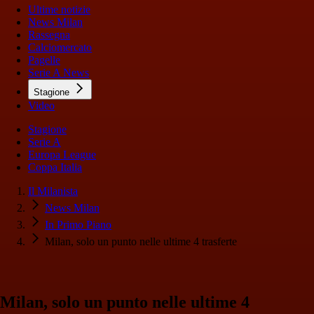
Ultime notizie
News Milan
Rassegna
Calciomercato
Pagelle
Serie A News
Stagione
Video
Stagione
Serie A
Europa League
Coppa Italia
Il Milanista
News Milan
In Primo Piano
Milan, solo un punto nelle ultime 4 trasferte
Milan, solo un punto nelle ultime 4