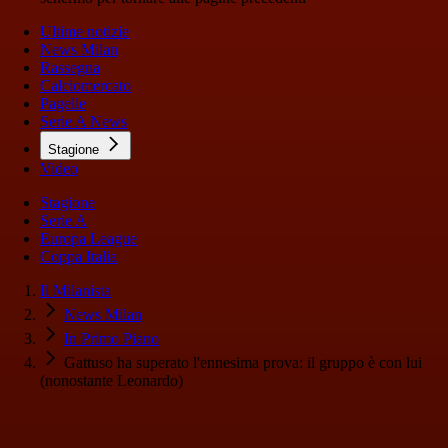
Ultime notizie
News Milan
Rassegna
Calciomercato
Pagelle
Serie A News
Stagione
Video
Stagione
Serie A
Europa League
Coppa Italia
Il Milanista
News Milan
In Primo Piano
Gattuso ha superato l'ennesima prova: il gruppo è con lui
(nonostante Leonardo)