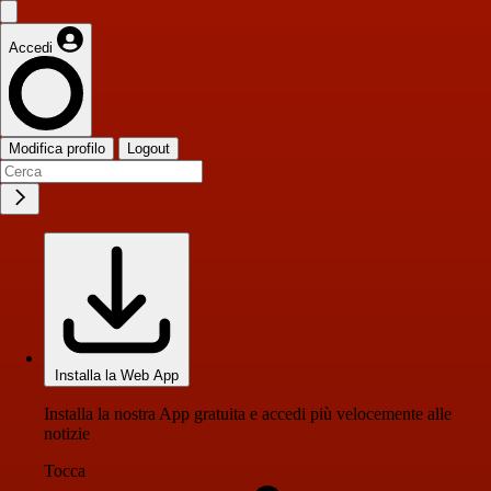
Accedi
Modifica profilo
Logout
Installa la Web App
Installa la nostra App gratuita e accedi più velocemente alle
notizie
Tocca