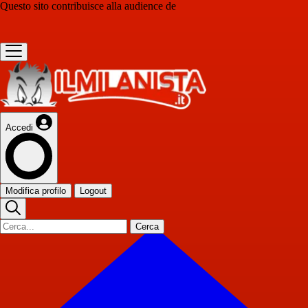
Questo sito contribuisce alla audience de
Accedi
Modifica profilo
Logout
Cerca