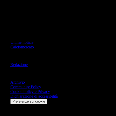
Pagina non ufficiale, non autorizzata o connessa a Associazione Calcio
Milan S.p.A. I marchi MILAN e AC MILAN sono di esclusiva
proprietà di Associazione Calcio Milan S.p.A..
Copyright Copyright 2021-2026 © IlMilanista.it & Geo Editrice S.r.l |
Tutti i diritti riservati.
Primo Piano
Ultime notizie
Calciomercato
Informazioni
Redazione
Trasparenza
Archivio
Community Policy
Cookie Policy e Privacy
Dichiarazione di accessibilità
Preferenze sui cookie