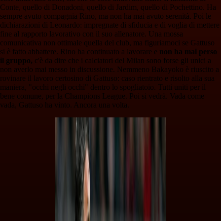
Conte, quello di Donadoni, quello di Jardim, quello di Pochettino. Ha
sempre avuto compagnia Rino, ma non ha mai avuto serenità. Poi le
dichiarazioni di Leonardo: impregnate di sfiducia e di voglia di mettere
fine al rapporto lavorativo con il suo allenatore. Una mossa
comunicativa non ottimale quella del club, ma figuriamoci se Gattuso
si è fatto abbattere. Rino ha continuato a lavorare e
non ha mai perso
il gruppo,
c'è da dire che i calciatori del Milan sono forse gli unici a
non averlo mai messo in discussione. Nemmeno Bakayoko è riuscito a
rovinare il lavoro certosino di Gattuso: caso rientrato e risolto alla sua
maniera, "occhi negli occhi" dentro lo spogliatoio. Tutti uniti per il
bene comune, per la Champions League. Poi si vedrà. Vada come
vada, Gattuso ha vinto. Ancora una volta.