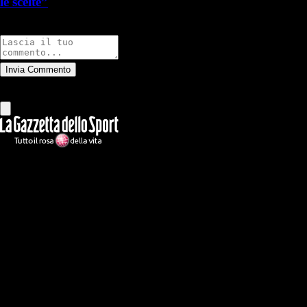
le scelte”
Commenti
Invia Commento
Tutti
Leggi altri commenti
Ilmilanista.it
Testata giornalistica autorizzazione tribunale di Roma iscritta con il
n°78 con delibera del 12/04/2018. Direttore Responsabile: Stefano
Benedetti
Il sito IlMilanista.it di titolarità di Geo Editrice S.r.l. con sede in Roma,
via Bomarzo 34, C.F./PI 09724341004, è affiliato al network Gazzanet
di RCS Mediagroup S.p.a.. Unico responsabile dei contenuti (testi,
foto, video e grafiche) è Geo Editrice; per ogni comunicazione avente
ad oggetto i contenuti del Sito scrivere a info@geoeditrice.it