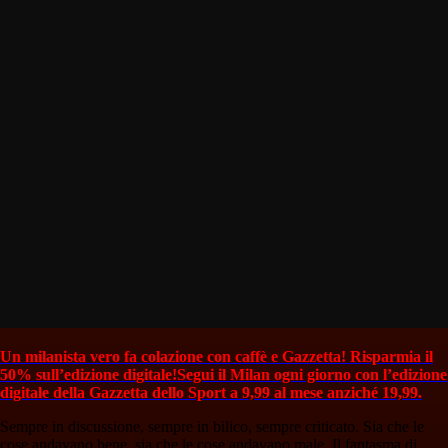
Un milanista vero fa colazione con caffè e Gazzetta! Risparmia il
50% sull’edizione digitale!
Segui il Milan ogni giorno con l’edizione
digitale della Gazzetta dello Sport a 9,99 al mese anziché 19,99.
Sempre in discussione, sempre in bilico, sempre criticato. Sia che le
cose andavano bene, sia che le cose andavano male. Il fantasma di