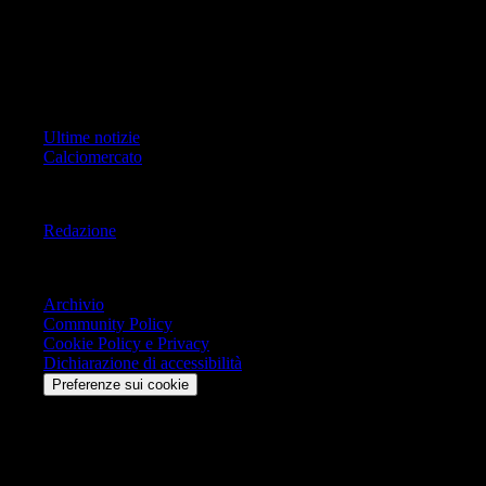
proprietà di Associazione Calcio Milan S.p.A..
Copyright Copyright 2021-2026 © IlMilanista.it & Geo Editrice S.r.l |
Tutti i diritti riservati.
Primo Piano
Ultime notizie
Calciomercato
Informazioni
Redazione
Trasparenza
Archivio
Community Policy
Cookie Policy e Privacy
Dichiarazione di accessibilità
Preferenze sui cookie