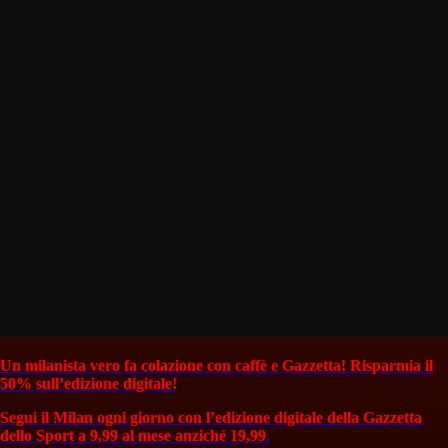
Un milanista vero fa colazione con caffè e Gazzetta! Risparmia il
50% sull’edizione digitale!
Segui il Milan ogni giorno con l’edizione digitale della Gazzetta
dello Sport a 9,99 al mese anziché 19,99
.