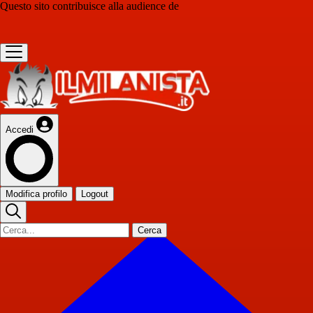
Questo sito contribuisce alla audience de
Accedi
Modifica profilo
Logout
Cerca