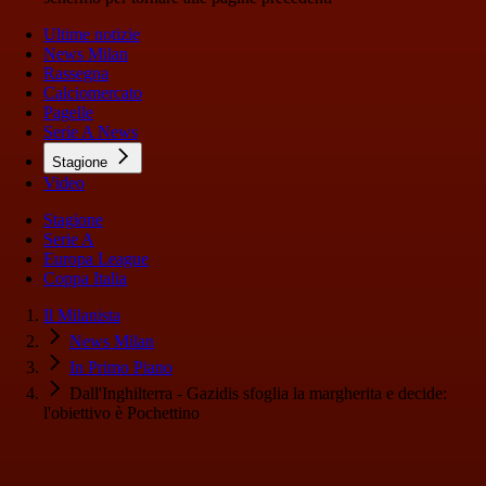
Ultime notizie
News Milan
Rassegna
Calciomercato
Pagelle
Serie A News
Stagione
Video
Stagione
Serie A
Europa League
Coppa Italia
Il Milanista
News Milan
In Primo Piano
Dall'Inghilterra - Gazidis sfoglia la margherita e decide:
l'obiettivo è Pochettino