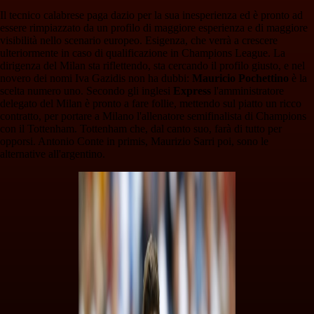
Il tecnico calabrese paga dazio per la sua inesperienza ed è pronto ad
essere rimpiazzato da un profilo di maggiore esperienza e di maggiore
visibilità nello scenario europeo. Esigenza, che verrà a crescere
ulteriormente in caso di qualificazione in Champions League. La
dirigenza del Milan sta riflettendo, sta cercando il profilo giusto, e nel
novero dei nomi Iva Gazidis non ha dubbi:
Mauricio Pochettino
è la
scelta numero uno. Secondo gli inglesi
Express
l'amministratore
delegato del Milan è pronto a fare follie, mettendo sul piatto un ricco
contratto, per portare a Milano l'allenatore semifinalista di Champions
con il Tottenham. Tottenham che, dal canto suo, farà di tutto per
opporsi. Antonio Conte in primis, Maurizio Sarri poi, sono le
alternative all'argentino.