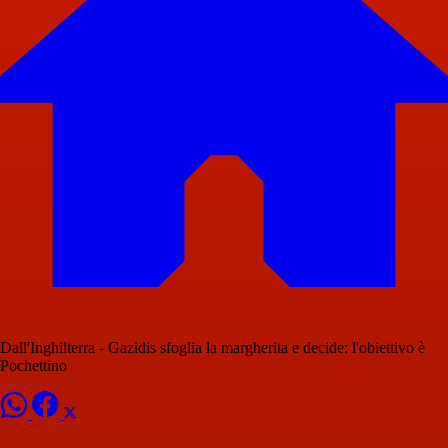
Dall'Inghilterra - Gazidis sfoglia la margherita e decide: l'obiettivo è
Pochettino