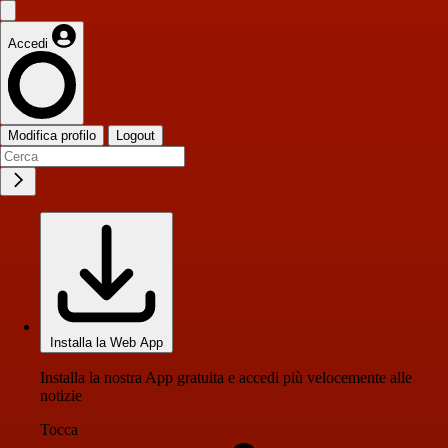
Accedi
Modifica profilo
Logout
Installa la Web App
Installa la nostra App gratuita e accedi più velocemente alle
notizie
Tocca