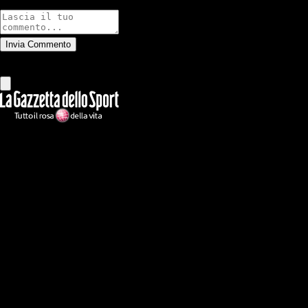
Commenti
Invia Commento
Tutti
Leggi altri commenti
Ilmilanista.it
Testata giornalistica autorizzazione tribunale di Roma iscritta con il
n°78 con delibera del 12/04/2018. Direttore Responsabile: Stefano
Benedetti
Il sito IlMilanista.it di titolarità di Geo Editrice S.r.l. con sede in Roma,
via Bomarzo 34, C.F./PI 09724341004, è affiliato al network Gazzanet
di RCS Mediagroup S.p.a.. Unico responsabile dei contenuti (testi,
foto, video e grafiche) è Geo Editrice; per ogni comunicazione avente
ad oggetto i contenuti del Sito scrivere a info@geoeditrice.it
Pagina non ufficiale, non autorizzata o connessa a Associazione Calcio
Milan S.p.A. I marchi MILAN e AC MILAN sono di esclusiva