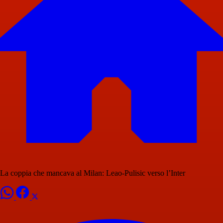
La coppia che mancava al Milan: Leao-Pulisic verso l’Inter