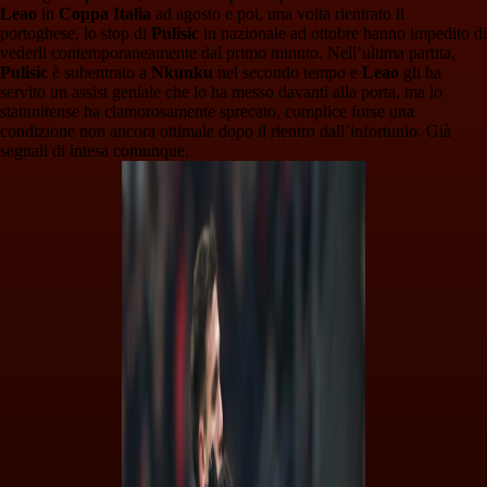
Leao
in
Coppa Italia
ad agosto e poi, una volta rientrato il
portoghese, lo stop di
Pulisic
in nazionale ad ottobre hanno impedito di
vederli contemporaneamente dal primo minuto. Nell’ultima partita,
Pulisic
è subentrato a
Nkunku
nel secondo tempo e
Leao
gli ha
servito un assist geniale che lo ha messo davanti alla porta, ma lo
statunitense ha clamorosamente sprecato, complice forse una
condizione non ancora ottimale dopo il rientro dall’infortunio. Già
segnali di intesa comunque.