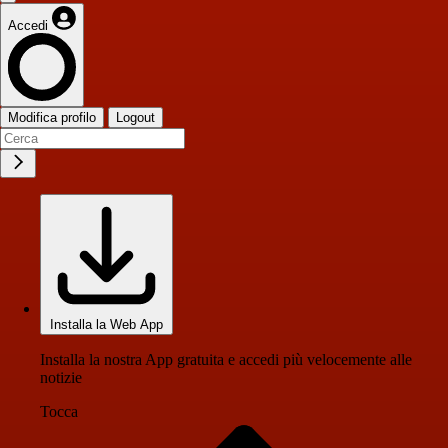
Accedi
Modifica profilo
Logout
Installa la Web App
Installa la nostra App gratuita e accedi più velocemente alle
notizie
Tocca