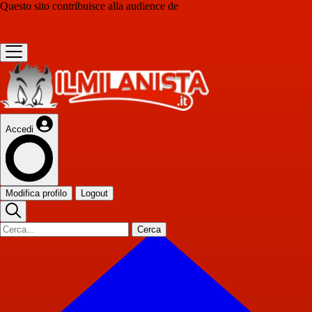
Questo sito contribuisce alla audience de
Accedi
Modifica profilo
Logout
Cerca