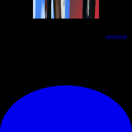
Ma ora, in una partita come il derby, la situazione cambia.
Leao
ha già
ripreso forma e gol,
Pulisic
la sta ritrovando: non è partito per la
nazionale ed è rimasto a Milano proprio per questo. Nell’
amichevole
di
ieri è sceso in campo con la fascia da capitano e ha già ricominciato a
ritrovare anche confidenza con la rete.
Il duo
Leao-Pulisic
è quindi pronto a prendersi la scena nella partita
più suggestiva e sentita: il derby.
© RIPRODUZIONE RISERVATA