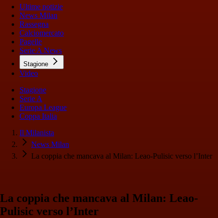
Ultime notizie
News Milan
Rassegna
Calciomercato
Pagelle
Serie A News
Stagione
Video
Stagione
Serie A
Europa League
Coppa Italia
Il Milanista
News Milan
La coppia che mancava al Milan: Leao-Pulisic verso l’Inter
La coppia che mancava al Milan: Leao-
Pulisic verso l’Inter