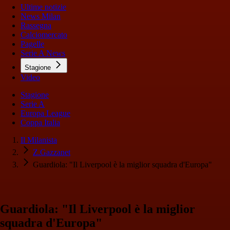
Ultime notizie
News Milan
Rassegna
Calciomercato
Pagelle
Serie A News
Stagione
Video
Stagione
Serie A
Europa League
Coppa Italia
Il Milanista
Z.Gazzanet
Guardiola: "Il Liverpool è la miglior squadra d'Europa"
Guardiola: "Il Liverpool è la miglior
squadra d'Europa"