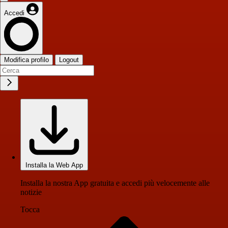
Accedi
Modifica profilo
Logout
Installa la Web App
Installa la nostra App gratuita e accedi più velocemente alle
notizie
Tocca