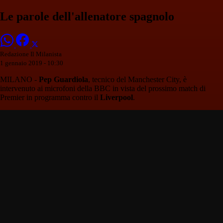
Le parole dell'allenatore spagnolo
Redazione Il Milanista
1 gennaio 2019 - 10:30
MILANO -
Pep Guardiola
, tecnico del Manchester City, è
intervenuto ai microfoni della BBC in vista del prossimo match di
Premier in programma contro il
Liverpool
.