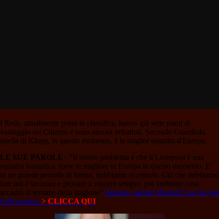
I Reds, attualmente primi in classifica, hanno già sette punti di
vantaggio sui Citizens e sono ancora imbattuti. Secondo Guardiola,
quella di Klopp, in questo momento, è la miglior squadra d'Europa.
LE SUE PAROLE
- "Il nostro problema è che il Liverpool è una
squadra fantastica, forse la migliore in Europa in questo momento. E'
in un grande periodo di forma, dobbiamo accettarlo. Ciò che dobbiamo
fare noi è lavorare e provare a vincere sempre, poi vedremo cosa
accadrà al termine della stagione".
Intanto, niente Muriel? Leo ha già
l'alternativa
> CLICCA QUI