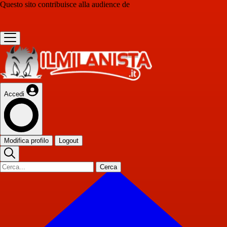
Questo sito contribuisce alla audience de
Accedi
Modifica profilo
Logout
Cerca