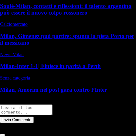
Soulé-Milan, contatti e riflessioni: il talento argentino
può essere il nuovo colpo rossonero
Calciomercato
Milan, Gimenez può partire: spunta la pista Porto per
il messicano
News Milan
Milan-Inter 1-1| Finisce in parità a Perth
Senza categoria
Milan, Amorim nel post gara contro l’Inter
Commenti
Invia Commento
Tutti
Leggi altri commenti