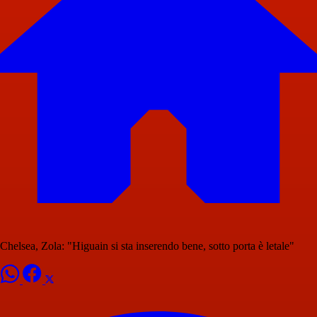
Chelsea, Zola: "Higuain si sta inserendo bene, sotto porta è letale"