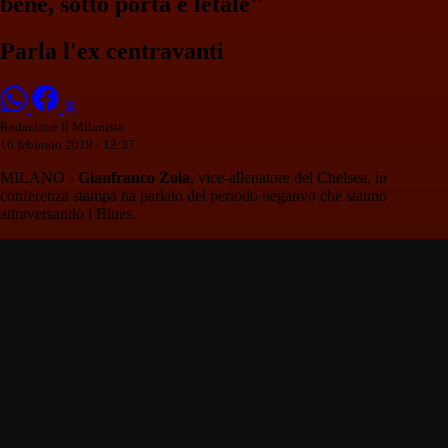
bene, sotto porta è letale"
Parla l'ex centravanti
Redazione Il Milanista
16 febbraio 2019 - 12:37
MILANO -
Gianfranco Zola
, vice-allenatore del Chelsea, in
conferenza stampa ha parlato del periodo negativo che stanno
attraversando i Blues.