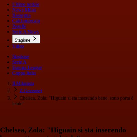
Ultime notizie
News Milan
Rassegna
Calciomercato
Pagelle
Serie A News
Stagione
Video
Stagione
Serie A
Europa League
Coppa Italia
Il Milanista
Z.Gazzanet
Chelsea, Zola: "Higuain si sta inserendo bene, sotto porta è
letale"
Chelsea, Zola: "Higuain si sta inserendo