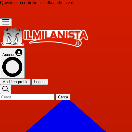
Questo sito contribuisce alla audience de
Accedi
Modifica profilo
Logout
Cerca