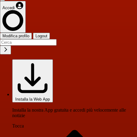
Accedi
Modifica profilo
Logout
Installa la Web App
Installa la nostra App gratuita e accedi più velocemente alle
notizie
Tocca