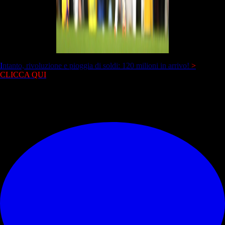
I
ntanto, rivoluzione e pioggia di soldi: 120 milioni in arrivo!
>
CLICCA QUI
© RIPRODUZIONE RISERVATA