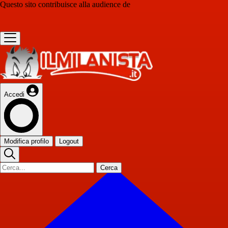
Questo sito contribuisce alla audience de
Accedi
Modifica profilo
Logout
Cerca