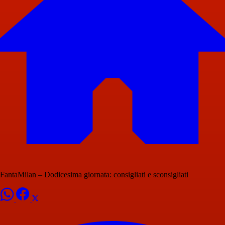
FantaMilan – Dodicesima giornata: consigliati e sconsigliati