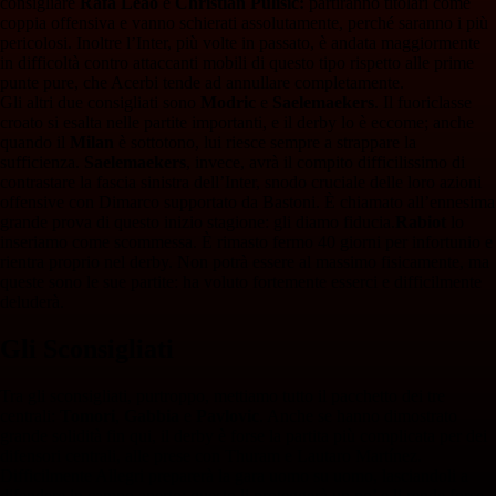
consigliare
Rafa Leao
e
Christian Pulisic:
partiranno titolari come
coppia offensiva e vanno schierati assolutamente, perché saranno i più
pericolosi. Inoltre l’Inter, più volte in passato, è andata maggiormente
in difficoltà contro attaccanti mobili di questo tipo rispetto alle prime
punte pure, che Acerbi tende ad annullare completamente.
Gli altri due consigliati sono
Modric
e
Saelemaekers
. Il fuoriclasse
croato si esalta nelle partite importanti, e il derby lo è eccome; anche
quando il
Milan
è sottotono, lui riesce sempre a strappare la
sufficienza.
Saelemaekers
, invece, avrà il compito difficilissimo di
contrastare la fascia sinistra dell’Inter, snodo cruciale delle loro azioni
offensive con Dimarco supportato da Bastoni. È chiamato all’ennesima
grande prova di questo inizio stagione: gli diamo fiducia.
Rabiot
lo
inseriamo come scommessa. È rimasto fermo 40 giorni per infortunio e
rientra proprio nel derby. Non potrà essere al massimo fisicamente, ma
queste sono le sue partite: ha voluto fortemente esserci e difficilmente
deluderà.
Gli Sconsigliati
Tra gli sconsigliati, purtroppo, mettiamo tutto il pacchetto dei tre
centrali:
Tomori
,
Gabbia
e
Pavlovic
. Anche se hanno dimostrato
grande solidità fin qui, il derby è forse la partita più complicata per dei
difensori centrali, alle prese con Thuram e Lautaro Martínez.
Difficilmente Allegri preparerà la gara uomo su uomo, lasciandoli a
difendere in campo aperto: questo li proteggerà un po’ e li rende forse