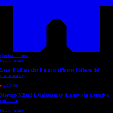
Continua la lettura
Calciomercato
Leao, il Milan alza il muro: rifiutata l'offerta del
Galatasaray
Ultim’ora
Mercato Milan! Il Galatasaray di nuovo in trattativa
per Leao
Calciomercato