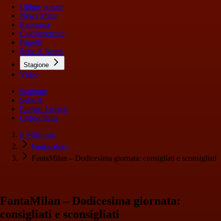
Ultime notizie
News Milan
Rassegna
Calciomercato
Pagelle
Serie A News
Stagione
Video
Stagione
Serie A
Europa League
Coppa Italia
Il Milanista
Fantacalcio
FantaMilan – Dodicesima giornata: consigliati e sconsigliati
FantaMilan – Dodicesima giornata:
consigliati e sconsigliati