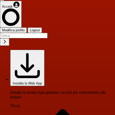
Accedi
Modifica profilo
Logout
Installa la Web App
Installa la nostra App gratuita e accedi più velocemente alle
notizie
Tocca