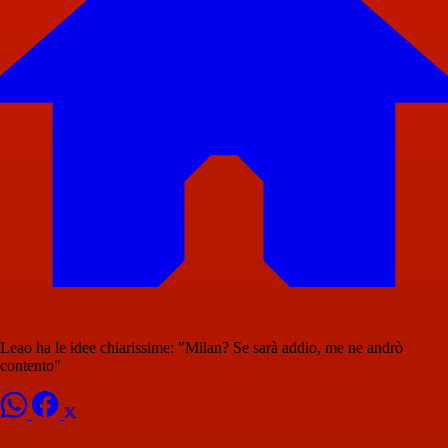
Leao ha le idee chiarissime: "Milan? Se sarà addio, me ne andrò
contento"