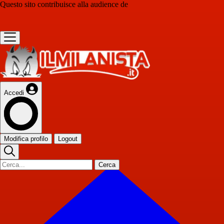
Questo sito contribuisce alla audience de
Accedi
Modifica profilo
Logout
Cerca