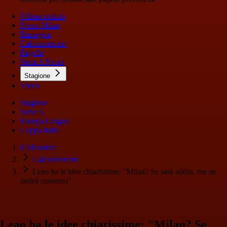
Ultime notizie
News Milan
Rassegna
Calciomercato
Pagelle
Serie A News
Stagione
Video
Stagione
Serie A
Europa League
Coppa Italia
Il Milanista
Calciomercato
Leao ha le idee chiarissime: "Milan? Se sarà addio, me ne
andrò contento"
Leao ha le idee chiarissime: "Milan? Se