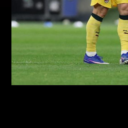
Rafael Leao - Milan
Le dichiarazioni dell'attaccante ex Sporting Lisbona ad RTP, emittente
portoghese che ha
parlato poco prima dell'inizio del Mondiale
: "Ho
già conquistato tutto quello che volevo conquistare con il Milan. Nel
calcio non si può mai dire mai, non si sa cosa riserva il futuro, ma se
dovesse succedere qualcosa me ne andrei da qua molto contento. Sono
soddisfatto di aver contribuito
a dare una mano al club e portarlo