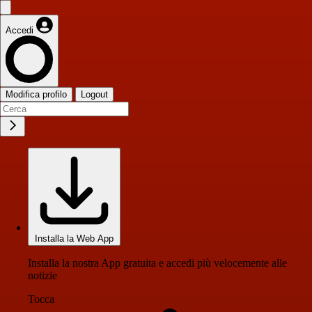
Accedi
Modifica profilo
Logout
Installa la Web App
Installa la nostra App gratuita e accedi più velocemente alle
notizie
Tocca