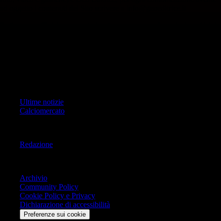
ad oggetto i contenuti del Sito scrivere a info@geoeditrice.it
Pagina non ufficiale, non autorizzata o connessa a Associazione Calcio
Milan S.p.A. I marchi MILAN e AC MILAN sono di esclusiva
proprietà di Associazione Calcio Milan S.p.A..
Copyright Copyright 2021-2026 © IlMilanista.it & Geo Editrice S.r.l |
Tutti i diritti riservati.
Primo Piano
Ultime notizie
Calciomercato
Informazioni
Redazione
Trasparenza
Archivio
Community Policy
Cookie Policy e Privacy
Dichiarazione di accessibilità
Preferenze sui cookie