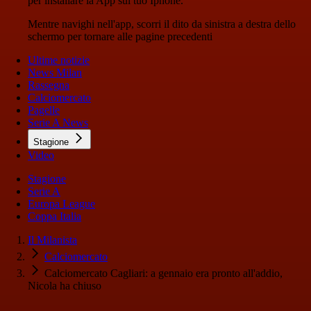
per installare la App sul tuo Iphone.
Mentre navighi nell'app, scorri il dito da sinistra a destra dello
schermo per tornare alle pagine precedenti
Ultime notizie
News Milan
Rassegna
Calciomercato
Pagelle
Serie A News
Stagione
Video
Stagione
Serie A
Europa League
Coppa Italia
Il Milanista
Calciomercato
Calciomercato Cagliari: a gennaio era pronto all'addio,
Nicola ha chiuso