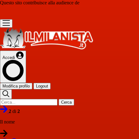
Questo sito contribuisce alla audience de
Accedi
Modifica profilo
Logout
Cerca
2
di
2
Il nome