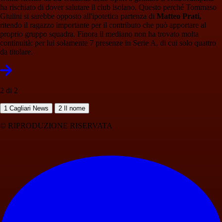
ha rischiato di dover salutare il club isolano. Questo perché Tommaso
Giulini si sarebbe opposto all'ipotetica partenza di
Matteo Prati,
ritendo il ragazzo importante per il contributo che può apportare al
proprio gruppo squadra. Finora il mediano non ha trovato molta
continuità: per lui solamente 7 presenze in Serie A, di cui solo quattro
da titolare.
2 di 2
1
Cagliari News
2
Il nome
© RIPRODUZIONE RISERVATA