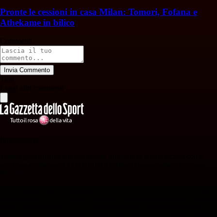
Pronte le cessioni in casa Milan: Tomori, Fofana e
Athekame in bilico
Commenti
Invia Commento
Tutti
Leggi altri commenti
Ilmilanista.it
Testata giornalistica autorizzazione tribunale di Roma iscritta con il
n°78 con delibera del 12/04/2018. Direttore Responsabile: Stefano
Benedetti
Il sito IlMilanista.it di titolarità di Geo Editrice S.r.l. con sede in Roma,
via Bomarzo 34, C.F./PI 09724341004, è affiliato al network Gazzanet
di RCS Mediagroup S.p.a.. Unico responsabile dei contenuti (testi,
foto, video e grafiche) è Geo Editrice; per ogni comunicazione avente