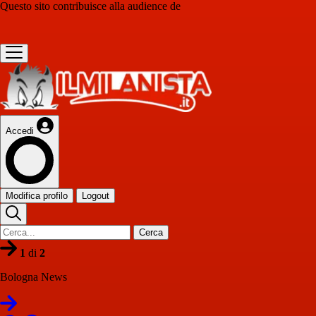
Questo sito contribuisce alla audience de
Accedi
Modifica profilo
Logout
Cerca
1
di
2
Bologna News