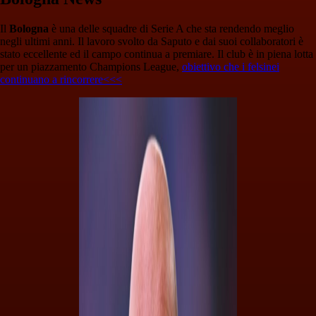
Il
Bologna
è una delle squadre di Serie A che sta rendendo meglio
negli ultimi anni. Il lavoro svolto da Saputo e dai suoi collaboratori è
stato eccellente ed il campo continua a premiare. Il club è in piena lotta
per un piazzamento Champions League,
obiettivo che i felsinei
continuano a rincorrere<<<