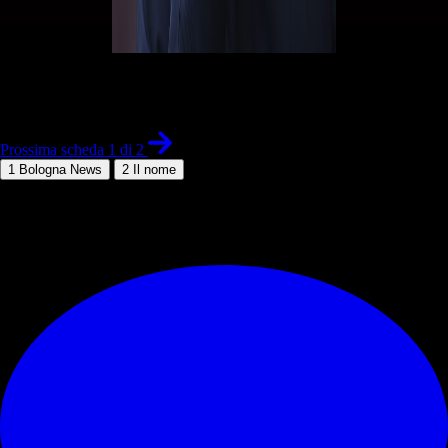
1 di 2
Prossima scheda 1 di 2
1
Bologna News
2
Il nome
© RIPRODUZIONE RISERVATA