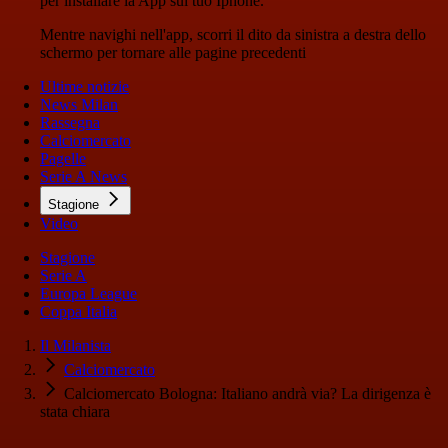
per installare la App sul tuo Iphone.
Mentre navighi nell'app, scorri il dito da sinistra a destra dello
schermo per tornare alle pagine precedenti
Ultime notizie
News Milan
Rassegna
Calciomercato
Pagelle
Serie A News
Stagione
Video
Stagione
Serie A
Europa League
Coppa Italia
Il Milanista
Calciomercato
Calciomercato Bologna: Italiano andrà via? La dirigenza è
stata chiara