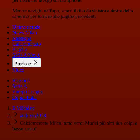
per installare la App sul tuo Iphone.
Mentre navighi nell'app, scorri il dito da sinistra a destra dello
schermo per tornare alle pagine precedenti
Ultime notizie
News Milan
Rassegna
Calciomercato
Pagelle
Serie A News
Stagione
Video
Stagione
Serie A
Europa League
Coppa Italia
Il Milanista
archivio2018
Calciomercato Milan, tutto vero: Muriel più altri due colpi a
basso costo!