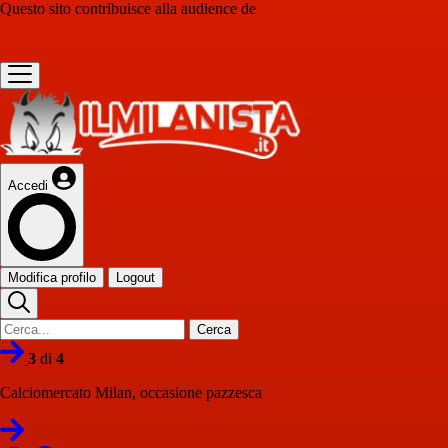
Questo sito contribuisce alla audience de
Accedi
Modifica profilo
Logout
Cerca
3
di
4
Calciomercato Milan, occasione pazzesca