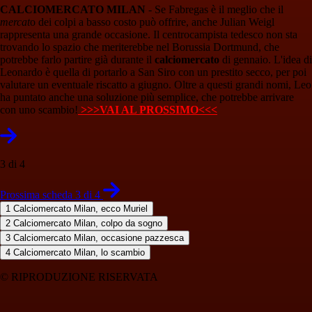
CALCIOMERCATO MILAN
- Se Fabregas è il meglio che il
mercat
o dei colpi a basso costo può offrire, anche Julian Weigl
rappresenta una grande occasione. Il centrocampista tedesco non sta
trovando lo spazio che meriterebbe nel Borussia Dortmund, che
potrebbe farlo partire già durante il
calciomercato
di gennaio. L'idea di
Leonardo è quella di portarlo a San Siro con un prestito secco, per poi
valutare un eventuale riscatto a giugno. Oltre a questi grandi nomi, Leo
ha puntato anche una soluzione più semplice, che potrebbe arrivare
con uno scambio!
>>>VAI AL PROSSIMO<<<
3 di 4
Prossima scheda 3 di 4
1
Calciomercato Milan, ecco Muriel
2
Calciomercato Milan, colpo da sogno
3
Calciomercato Milan, occasione pazzesca
4
Calciomercato Milan, lo scambio
© RIPRODUZIONE RISERVATA