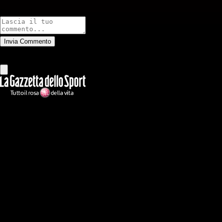
Commenti
Invia Commento
Tutti
Leggi altri commenti
Ilmilanista.it
Testata giornalistica autorizzazione tribunale di Roma iscritta con il
n°78 con delibera del 12/04/2018. Direttore Responsabile: Stefano
Benedetti
Il sito IlMilanista.it di titolarità di Geo Editrice S.r.l. con sede in Roma,
via Bomarzo 34, C.F./PI 09724341004, è affiliato al network Gazzanet
di RCS Mediagroup S.p.a.. Unico responsabile dei contenuti (testi,
foto, video e grafiche) è Geo Editrice; per ogni comunicazione avente
ad oggetto i contenuti del Sito scrivere a info@geoeditrice.it
Pagina non ufficiale, non autorizzata o connessa a Associazione Calcio