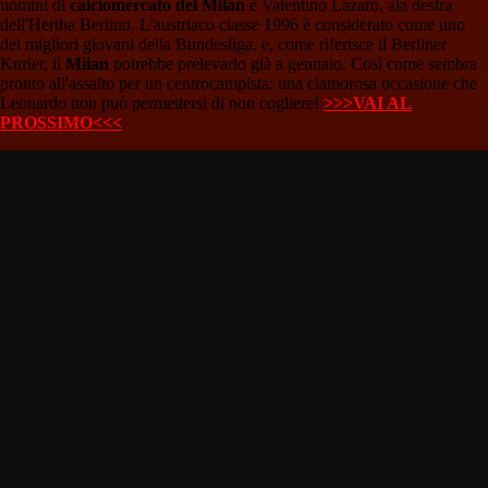
uomini di
calciomercato del Milan
è Valentino Lazaro, ala destra
dell'Hertha Berlino. L'austriaco classe 1996 è considerato come uno
dei migliori giovani della Bundesliga, e, come riferisce il Berliner
Kurier, il
Milan
potrebbe prelevarlo già a gennaio. Così come sembra
pronto all'assalto per un centrocampista: una clamorosa occasione che
Leonardo non può permettersi di non cogliere!
>>>VAI AL
PROSSIMO<<<