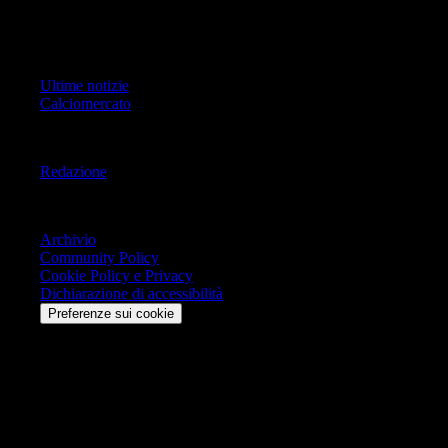
Tutti i diritti riservati.
Primo Piano
Ultime notizie
Calciomercato
Informazioni
Redazione
Trasparenza
Archivio
Community Policy
Cookie Policy e Privacy
Dichiarazione di accessibilità
Preferenze sui cookie