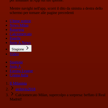
per installare la App sul tuo Iphone.
Mentre navighi nell'app, scorri il dito da sinistra a destra dello
schermo per tornare alle pagine precedenti
Ultime notizie
News Milan
Rassegna
Calciomercato
Pagelle
Serie A News
Stagione
Video
Stagione
Serie A
Europa League
Coppa Italia
Il Milanista
archivio2018
Calciomercato Milan, supercolpo a sorpresa: beffato il Real
Madrid!