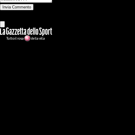
Invia Commento
Tutti
Leggi altri commenti
Ilmilanista.it
Testata giornalistica autorizzazione tribunale di Roma iscritta con il
n°78 con delibera del 12/04/2018. Direttore Responsabile: Stefano
Benedetti
Il sito IlMilanista.it di titolarità di Geo Editrice S.r.l. con sede in Roma,
via Bomarzo 34, C.F./PI 09724341004, è affiliato al network Gazzanet
di RCS Mediagroup S.p.a.. Unico responsabile dei contenuti (testi,
foto, video e grafiche) è Geo Editrice; per ogni comunicazione avente
ad oggetto i contenuti del Sito scrivere a info@geoeditrice.it
Pagina non ufficiale, non autorizzata o connessa a Associazione Calcio
Milan S.p.A. I marchi MILAN e AC MILAN sono di esclusiva
proprietà di Associazione Calcio Milan S.p.A..
Copyright Copyright 2021-2026 © IlMilanista.it & Geo Editrice S.r.l |