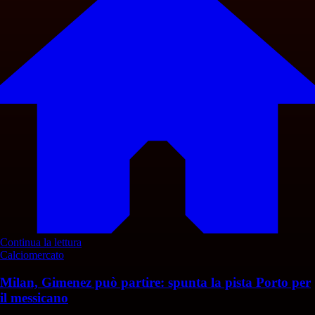
Continua la lettura
Calciomercato
Milan, Gimenez può partire: spunta la pista Porto per
il messicano