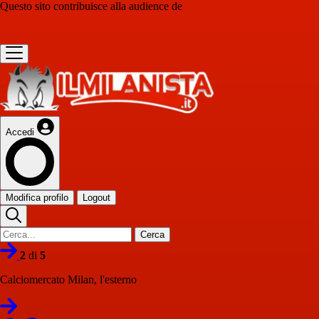
Questo sito contribuisce alla audience de
Accedi
Modifica profilo
Logout
Cerca
2
di
5
Calciomercato Milan, l'esterno