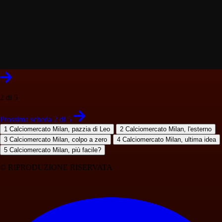
2 di 5
Prossima scheda 2 di 5
1
Calciomercato Milan, pazzia di Leo
2
Calciomercato Milan, l'esterno
3
Calciomercato Milan, colpo a zero
4
Calciomercato Milan, ultima idea
5
Calciomercato Milan, più facile?
© RIPRODUZIONE RISERVATA