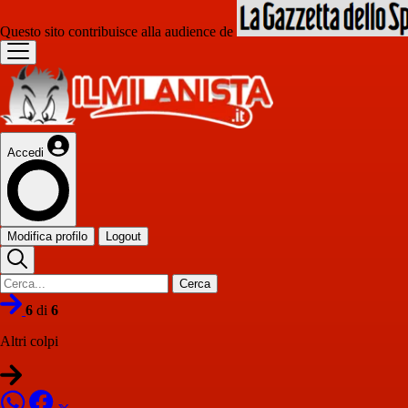
Questo sito contribuisce alla audience de
Accedi
Modifica profilo
Logout
Cerca
6
di
6
Altri colpi