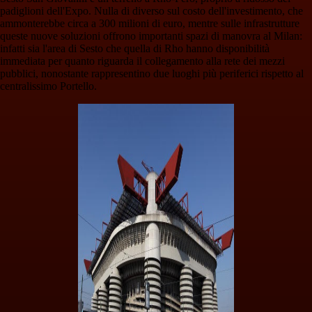
padiglioni dell'Expo. Nulla di diverso sul costo dell'investimento, che
ammonterebbe circa a 300 milioni di euro, mentre sulle infrastrutture
queste nuove soluzioni offrono importanti spazi di manovra al Milan:
infatti sia l'area di Sesto che quella di Rho hanno disponibilità
immediata per quanto riguarda il collegamento alla rete dei mezzi
pubblici, nonostante rappresentino due luoghi più periferici rispetto al
centralissimo Portello.