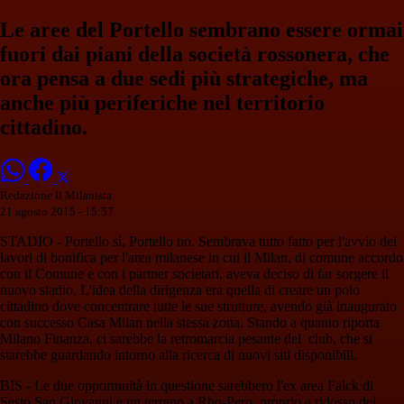
Le aree del Portello sembrano essere ormai
fuori dai piani della società rossonera, che
ora pensa a due sedi più strategiche, ma
anche più periferiche nel territorio
cittadino.
Redazione Il Milanista
21 agosto 2015 - 15:57
STADIO - Portello sì, Portello no. Sembrava tutto fatto per l'avvio dei
lavori di bonifica per l'area milanese in cui il Milan, di comune accordo
con il Comune e con i partner societari, aveva deciso di far sorgere il
nuovo stadio. L'idea della dirigenza era quella di creare un polo
cittadino dove concentrare tutte le sue strutture, avendo già inaugurato
con successo Casa Milan nella stessa zona. Stando a quanto riporta
Milano Finanza, ci sarebbe la retromarcia pesante del club, che si
starebbe guardando intorno alla ricerca di nuovi siti disponibili.
BIS - Le due opportunità in questione sarebbero l'ex area Falck di
Sesto San Giovanni e un terreno a Rho-Pero, proprio a ridosso dei