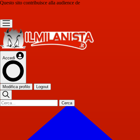
Questo sito contribuisce alla audience de
Accedi
Modifica profilo
Logout
Cerca