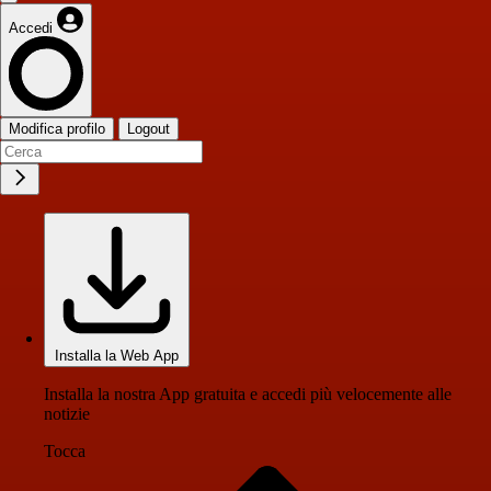
Accedi
Modifica profilo
Logout
Installa la Web App
Installa la nostra App gratuita e accedi più velocemente alle
notizie
Tocca