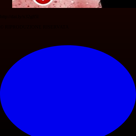
http://dai.ly/x32g85l
© RIPRODUZIONE RISERVATA