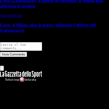
Leao-Galatasaray, il punto di Moretto: il Milan non
abbassa le pretese
Calciomercato
Leao, il Milan alza il muro: rifiutata l'offerta del
Galatasaray
Commenti
Invia Commento
Tutti
Leggi altri commenti
Ilmilanista.it
Testata giornalistica autorizzazione tribunale di Roma iscritta con il
n°78 con delibera del 12/04/2018. Direttore Responsabile: Stefano
Benedetti