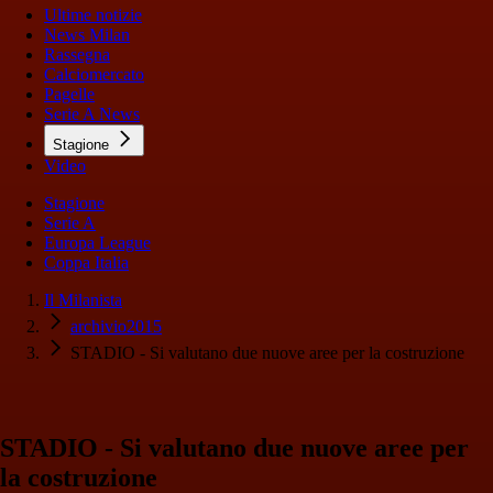
Ultime notizie
News Milan
Rassegna
Calciomercato
Pagelle
Serie A News
Stagione
Video
Stagione
Serie A
Europa League
Coppa Italia
Il Milanista
archivio2015
STADIO - Si valutano due nuove aree per la costruzione
STADIO - Si valutano due nuove aree per
la costruzione