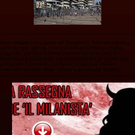
________________________________________________________
Resta collegato tutto il giorno con IlMilanista.it. Sotto ogni articolo, a
partire da metà mattinata, troverai il video della Rassegna Stampa.
Leggi tutti i quotidiani in chiave rossonera con un semplice clic.
IlMilanista.it ti aspetta inoltre con la sua diretta live, le voci del pre e
post partita e il commento in occasione di ogni gara ufficiale e
amichevole del nostro Milan. Accendi la tua passione rossonera.
________________________________________________________