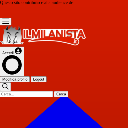
Questo sito contribuisce alla audience de
Accedi
Modifica profilo
Logout
Cerca