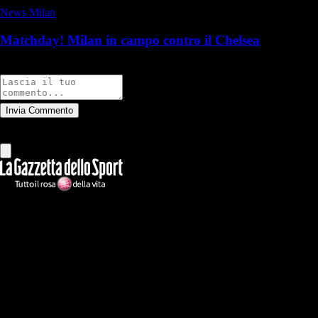
News Milan
Matchday! Milan in campo contro il Chelsea
Commenti
Invia Commento
Tutti
Leggi altri commenti
Ilmilanista.it
Testata giornalistica autorizzazione tribunale di Roma iscritta con il
n°78 con delibera del 12/04/2018. Direttore Responsabile: Stefano
Benedetti
Il sito IlMilanista.it di titolarità di Geo Editrice S.r.l. con sede in Roma,
via Bomarzo 34, C.F./PI 09724341004, è affiliato al network Gazzanet
di RCS Mediagroup S.p.a.. Unico responsabile dei contenuti (testi,