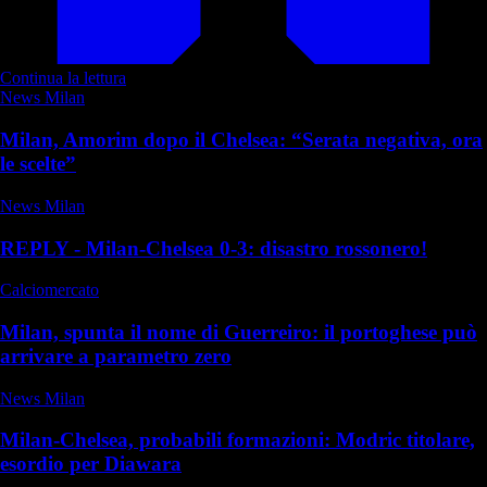
Continua la lettura
News Milan
Milan, Amorim dopo il Chelsea: “Serata negativa, ora
le scelte”
News Milan
REPLY - Milan-Chelsea 0-3: disastro rossonero!
Calciomercato
Milan, spunta il nome di Guerreiro: il portoghese può
arrivare a parametro zero
News Milan
Milan-Chelsea, probabili formazioni: Modric titolare,
esordio per Diawara