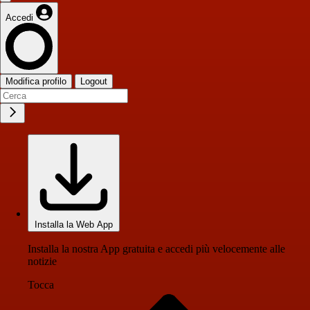
Accedi
Modifica profilo
Logout
Installa la Web App
Installa la nostra App gratuita e accedi più velocemente alle
notizie
Tocca