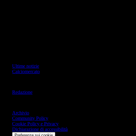
foto, video e grafiche) è Geo Editrice; per ogni comunicazione avente
ad oggetto i contenuti del Sito scrivere a info@geoeditrice.it
Pagina non ufficiale, non autorizzata o connessa a Associazione Calcio
Milan S.p.A. I marchi MILAN e AC MILAN sono di esclusiva
proprietà di Associazione Calcio Milan S.p.A..
Copyright Copyright 2021-2026 © IlMilanista.it & Geo Editrice S.r.l |
Tutti i diritti riservati.
Primo Piano
Ultime notizie
Calciomercato
Informazioni
Redazione
Trasparenza
Archivio
Community Policy
Cookie Policy e Privacy
Dichiarazione di accessibilità
Preferenze sui cookie