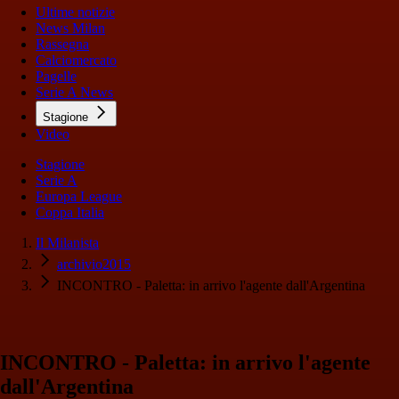
Ultime notizie
News Milan
Rassegna
Calciomercato
Pagelle
Serie A News
Stagione
Video
Stagione
Serie A
Europa League
Coppa Italia
Il Milanista
archivio2015
INCONTRO - Paletta: in arrivo l'agente dall'Argentina
INCONTRO - Paletta: in arrivo l'agente
dall'Argentina