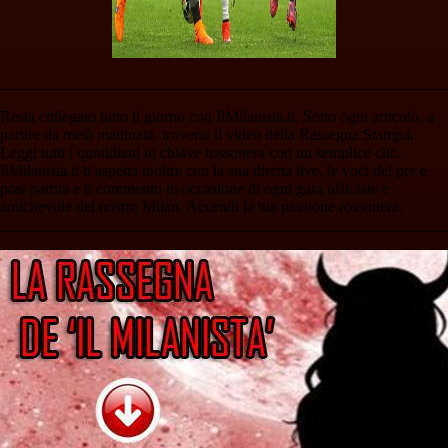
________________________________________________________
Resta collegato tutto il giorno con IlMilanista.it. Sotto ogni articolo, a
partire da metà mattinata, troverai il video della Rassegna Stampa.
Leggi tutti i quotidiani in chiave rossonera con un semplice clic.
IlMilanista.it ti aspetta inoltre con la sua diretta live, le voci del pre e
post partita e il commento in occasione di ogni gara ufficiale e
amichevole del nostro Milan. Accendi la tua passione rossonera.
________________________________________________________