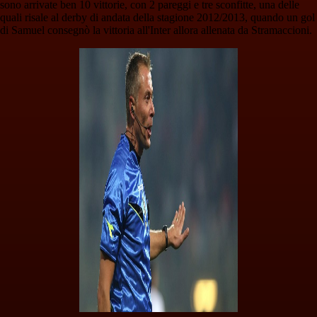
sono arrivate ben 10 vittorie, con 2 pareggi e tre sconfitte, una delle
quali risale al derby di andata della stagione 2012/2013, quando un gol
di Samuel consegnò la vittoria all'Inter allora allenata da Stramaccioni.