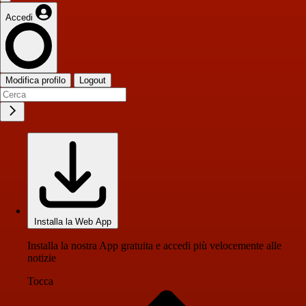
Accedi
Modifica profilo
Logout
Installa la Web App
Installa la nostra App gratuita e accedi più velocemente alle
notizie
Tocca