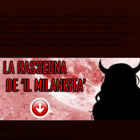
________________________________________________________
Resta collegato tutto il giorno con IlMilanista.it. Sotto ogni articolo, a
partire da metà mattinata, troverai il video della Rassegna Stampa.
Leggi tutti i quotidiani in chiave rossonera con un semplice clic.
IlMilanista.it ti aspetta inoltre con la sua diretta live, le voci del pre e
post partita e il commento in occasione di ogni gara ufficiale e
amichevole del nostro Milan. Accendi la tua passione rossonera.
________________________________________________________
http://dai.ly/x32c2mn
© RIPRODUZIONE RISERVATA