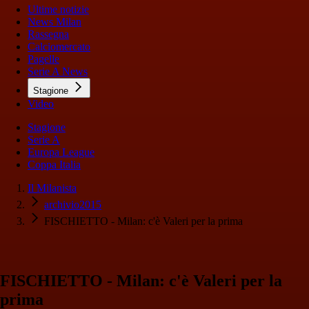
Ultime notizie
News Milan
Rassegna
Calciomercato
Pagelle
Serie A News
Stagione
Video
Stagione
Serie A
Europa League
Coppa Italia
Il Milanista
archivio2015
FISCHIETTO - Milan: c'è Valeri per la prima
FISCHIETTO - Milan: c'è Valeri per la
prima