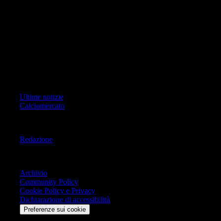
ad oggetto i contenuti del Sito scrivere a info@geoeditrice.it
Pagina non ufficiale, non autorizzata o connessa a Associazione Calcio
Milan S.p.A. I marchi MILAN e AC MILAN sono di esclusiva
proprietà di Associazione Calcio Milan S.p.A..
Copyright Copyright 2021-2026 © IlMilanista.it & Geo Editrice S.r.l |
Tutti i diritti riservati.
Primo Piano
Ultime notizie
Calciomercato
Informazioni
Redazione
Trasparenza
Archivio
Community Policy
Cookie Policy e Privacy
Dichiarazione di accessibilità
Preferenze sui cookie