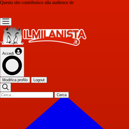
Questo sito contribuisce alla audience de
Accedi
Modifica profilo
Logout
Cerca