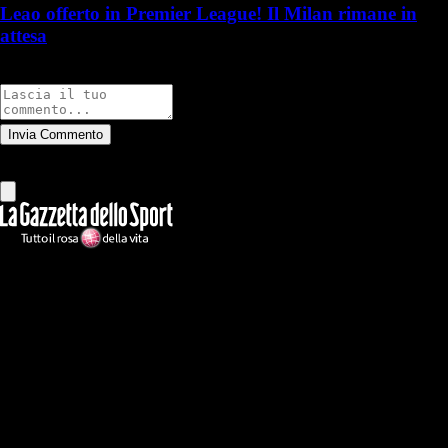
Leao offerto in Premier League! Il Milan rimane in
attesa
Commenti
Invia Commento
Tutti
Leggi altri commenti
Ilmilanista.it
Testata giornalistica autorizzazione tribunale di Roma iscritta con il
n°78 con delibera del 12/04/2018. Direttore Responsabile: Stefano
Benedetti
Il sito IlMilanista.it di titolarità di Geo Editrice S.r.l. con sede in Roma,
via Bomarzo 34, C.F./PI 09724341004, è affiliato al network Gazzanet
di RCS Mediagroup S.p.a.. Unico responsabile dei contenuti (testi,
foto, video e grafiche) è Geo Editrice; per ogni comunicazione avente